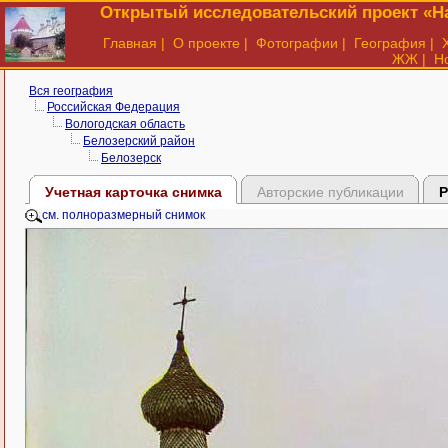
Открытый исследовательский проект «На
Главная
|
О проекте
|
Фотографии
|
География
|
ЖЖ
|
Н
Вся география
Российская Федерация
Вологодская область
Белозерский район
Белозерск
Учетная карточка снимка
Авторские публикации
Р
см. полноразмерный снимок