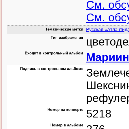
См. обс
См. обс
Тематические метки
Русская «Атлантид
Тип изображения
цветоде
Входит в контрольный альбом
Мариин
Подпись в контрольном альбоме
Землеч
Шекснин
рефуле
Номер на конверте
5218
Номер в альбоме