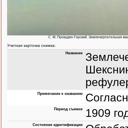
С. М. Прокудин-Горский. Землечерпательная ма
Учетная карточка снимка:
Название
Землеч
Шекснин
рефулер
Примечание к названию
Согласн
Период съемки
1909 го
Состояние идентификации