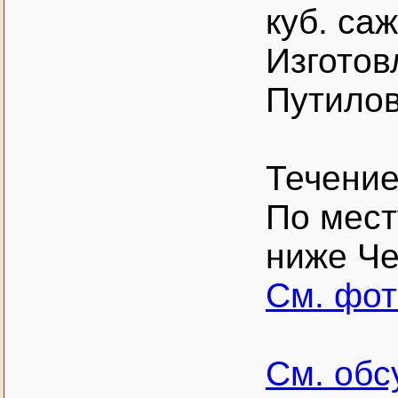
куб. саж
Изготов
Путилов
Течение
По мест
ниже Че
См. фо
См. обс