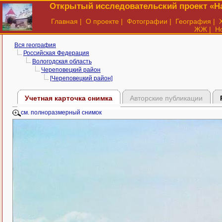
Открытый исследовательский проект «На
Главная
|
О проекте
|
Фотографии
|
География
|
ЖЖ
|
Н
Вся география
Российская Федерация
Вологодская область
Череповецкий район
[Череповецкий район]
Учетная карточка снимка
Авторские публикации
см. полноразмерный снимок