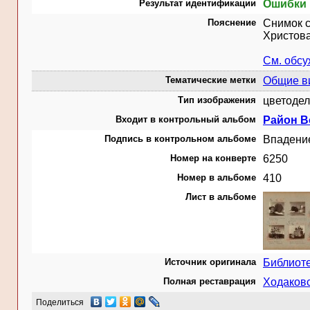
Результат идентификации
Ошибки 
Пояснение
Снимок с
Христова
См. обс
Тематические метки
Общие в
Тип изображения
цветодел
Входит в контрольный альбом
Район Во
Подпись в контрольном альбоме
Впадение
Номер на конверте
6250
Номер в альбоме
410
Лист в альбоме
Источник оригинала
Библиот
Полная реставрация
Ходаковс
Поделиться