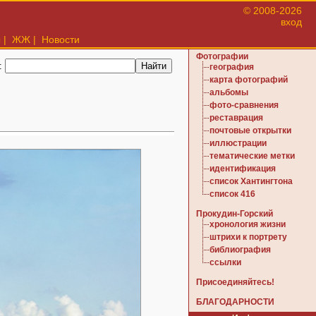
© 2008-2026
вход
ы
|
ЖЖ
|
Новости
Фотографии
:
география
карта фотографий
альбомы
фото-сравнения
реставрация
почтовые открытки
иллюстрации
тематические метки
идентификация
список Хантингтона
список 416
Прокудин-Горский
хронология жизни
штрихи к портрету
библиография
ссылки
Присоединяйтесь!
БЛАГОДАРНОСТИ