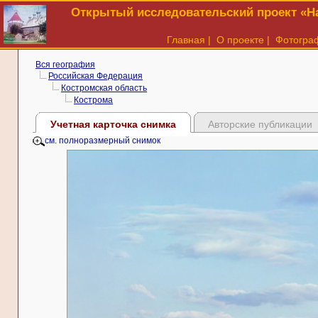
Открытый исследовательский проект «На
Главная
|
О проекте
|
Фотогра
Вся география
Российская Федерация
Костромская область
Кострома
Учетная карточка снимка
Авторские публикации
см. полноразмерный снимок