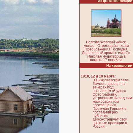
Из фото-коллекции
Волговерховский женск.
монаст. Строющийся храм
Преображения Господня.
Деревянный храм во имя Св.
Николая Чудотворца в
память 17 октября.
Из хронологии
:
1918, 12 и 19 марта
В Николаевском зале
Зимнего дворца на
вечерах под
названием «Чудеса
фотографии»,
устроенных Народным
комиссариатом
просвещения,
Прокудин-Горский в
последний раз
публично
демонстрирует свои
цветные проекции в
России.