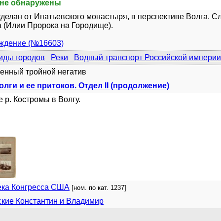
не обнаружены
делан от Ипатьевского монастыря, в перспективе Волга. С
 (Илии Пророка на Городище).
уждение (№16603)
иды городов
Реки
Водный транспорт Российской империи
енный тройной негатив
лги и ее притоков. Отдел II (продолжение)
 р. Костромы в Волгу.
ека Конгресса США
[ном. по кат. 1237]
кие Константин и Владимир