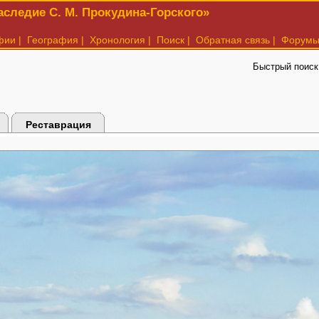
следие С. М. Прокудина-Горского»
фии
|
География
|
Хронология
|
Поиск
|
Обратная связь
|
Форум
Быстрый поиск
Реставрация