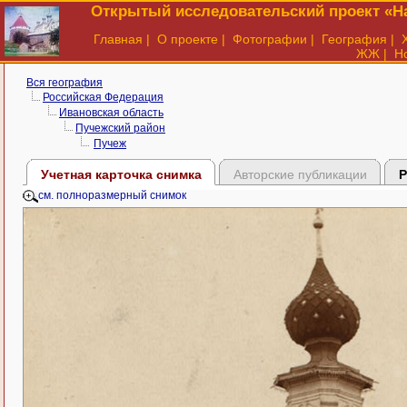
Открытый исследовательский проект «На
Главная
|
О проекте
|
Фотографии
|
География
|
ЖЖ
|
Н
Вся география
Российская Федерация
Ивановская область
Пучежский район
Пучеж
Учетная карточка снимка
Авторские публикации
Р
см. полноразмерный снимок