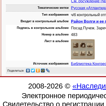
См. обсуждение (№
Тематические метки
Русская «Атлантид
Тип изображения
ч/б контрольный от
Входит в контрольный альбом
Район Волги и ее 
Подпись в контрольном альбоме
Посад Пучеж. Зареч
Номер в альбоме
483
Лист в альбоме
Источник изображения
Библиотека Конгр
Поделиться
2008-2026 ©
«Наследи
Электронное периодиче
Свидетельство о регистраци