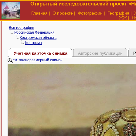
Открытый исследовательский проект «На
Главная
|
О проекте
|
Фотографии
|
География
|
ЖЖ
|
Н
Вся география
Российская Федерация
Костромская область
Кострома
Учетная карточка снимка
Авторские публикации
Р
см. полноразмерный снимок