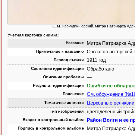
С. М. Прокудин-Горский. Митра Патриарха Адри
Учетная карточка снимка:
Название
Митра Патриарха Адр
Примечание к названию
Согласно авторской 
Период съемки
1911 год
Состояние идентификации
Обработано
Описание проблемы
—
Результат идентификации
Ошибки не обнару
Пояснение
См. обсуждение (№1
Тематические метки
Церковные реликвии
Тип изображения
цветоделенный тройн
Входит в контрольный альбом
Район Волги и ее пр
Подпись в контрольном альбоме
Митра Патриарха Адр