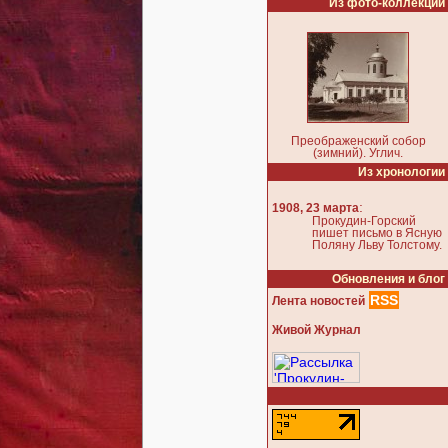
Из фото-коллекции
Преображенский собор
(зимний). Углич.
Из хронологии
:
1908, 23 марта
Прокудин-Горский
пишет письмо в Ясную
Поляну Льву Толстому.
Обновления и блог
RSS
Лента новостей
Живой Журнал