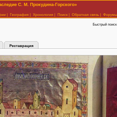
следие С. М. Прокудина-Горского»
фии
|
География
|
Хронология
|
Поиск
|
Обратная связь
|
Форум
Быстрый поиск
Реставрация