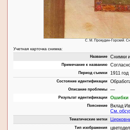
С. М. Прокудин-Горский. С
Учетная карточка снимка:
Название
Снимки и
Примечание к названию
Согласно
Период съемки
1911 год
Состояние идентификации
Обработ
Описание проблемы
—
Результат идентификации
Ошибки 
Пояснение
Вклад Ив
См. обс
Тематические метки
Церковн
Тип изображения
цветодел