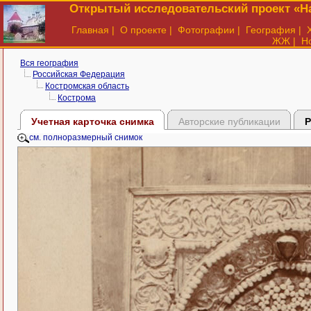
Открытый исследовательский проект «На
Главная
|
О проекте
|
Фотографии
|
География
|
ЖЖ
|
Н
Вся география
Российская Федерация
Костромская область
Кострома
Учетная карточка снимка
Авторские публикации
Р
см. полноразмерный снимок