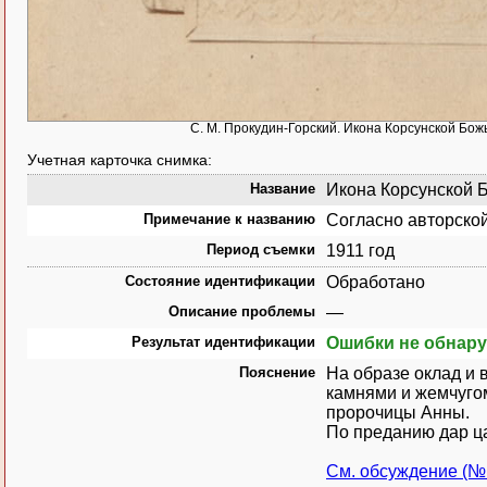
С. М. Прокудин-Горский. Икона Корсунской Бож
Учетная карточка снимка:
Название
Икона Корсунской Б
Примечание к названию
Согласно авторской
Период съемки
1911 год
Состояние идентификации
Обработано
Описание проблемы
—
Результат идентификации
Ошибки не обнар
Пояснение
На образе оклад и
камнями и жемчугом
пророчицы Анны.
По преданию дар ц
См. обсуждение (№