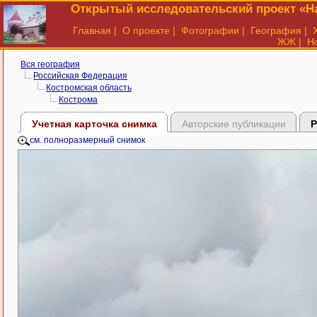
Открытый исследовательский проект «На
Главная
|
О проекте
|
Фотографии
|
География
|
ЖЖ
|
Н
Вся география
Российская Федерация
Костромская область
Кострома
Учетная карточка снимка
Авторские публикации
Р
см. полноразмерный снимок