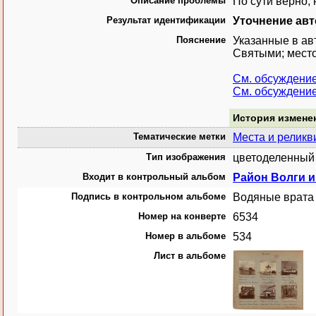
Описание проблемы
По сути верно, 
Результат идентификации
Уточнение ав
Пояснение
Указанные в ав
Святыми; место
См. обсуждени
См. обсуждени
История измене
Тематические метки
Места и реликв
Тип изображения
цветоделенный 
Входит в контрольный альбом
Район Волги и 
Подпись в контрольном альбоме
Водяные врата 
Номер на конверте
6534
Номер в альбоме
534
Лист в альбоме