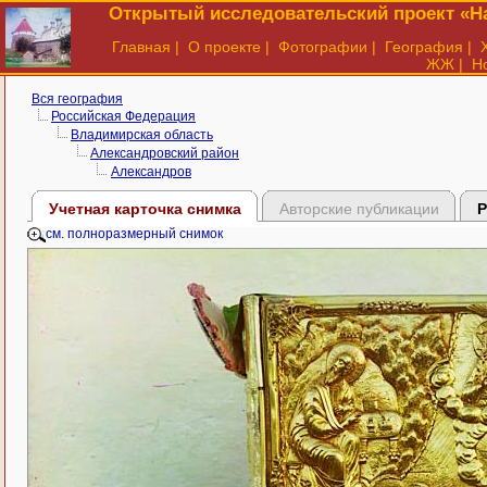
Открытый исследовательский проект «На
Главная
|
О проекте
|
Фотографии
|
География
|
ЖЖ
|
Н
Вся география
Российская Федерация
Владимирская область
Александровский район
Александров
Учетная карточка снимка
Авторские публикации
Р
см. полноразмерный снимок