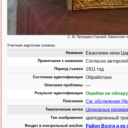
С. М. Прокудин-Горский. Евангелие
Учетная карточка снимка:
Название
Евангелие няни Ца
Примечание к названию
Согласно авторской
Период съемки
1911 год
Состояние идентификации
Обработано
Описание проблемы
—
Результат идентификации
Ошибки не обнар
Пояснение
См. обсуждение (№
Тематические метки
Церковные реликв
Тип изображения
цветоделенный тро
Входит в контрольный альбом
Район Волги и ее 