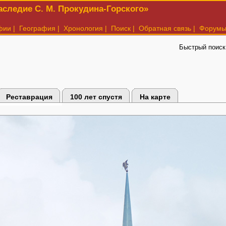
следие С. М. Прокудина-Горского»
фии
|
География
|
Хронология
|
Поиск
|
Обратная связь
|
Форум
Быстрый поиск
Реставрация
100 лет спустя
На карте