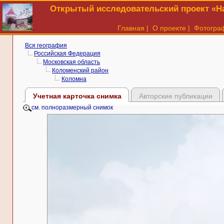
Открытый исследовательский проект «На
Главная
|
О проекте
|
Фотогра
Вся география
Российская Федерация
Московская область
Коломенский район
Коломна
Учетная карточка снимка
Авторские публикации
см. полноразмерный снимок