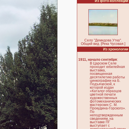
Из фото-коллекции
Село "Демидова Утка".
Общий вид. [Река Чусовая.]
Из хронологии
:
1911, начало сентября
В Царском Селе
проходит юбилейная
выставка,
посвященная
десятилетию работы
цинкографии на Б.
Подъяческой, к
которой издан
«Каталог образцов
цветной печати
художественных
фотомеханических
мастерских С. М.
Прокудина-Горского».
По
неподтвержденным
сведениям, на
выставке ПГ
выступает с