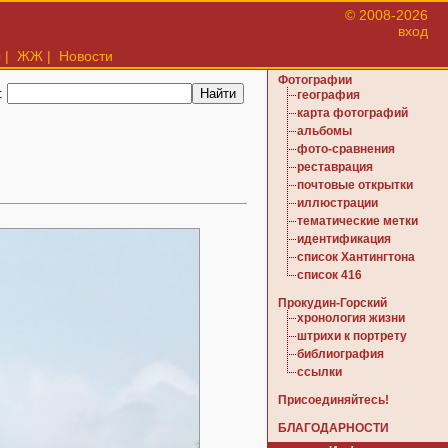
© 2008-2026
вход
ы
|
ЖЖ
|
Новости
Фотографии
:
география
карта фотографий
альбомы
фото-сравнения
реставрация
почтовые открытки
иллюстрации
тематические метки
идентификация
список Хантингтона
список 416
Прокудин-Горский
хронология жизни
штрихи к портрету
библиография
ссылки
Присоединяйтесь!
БЛАГОДАРНОСТИ