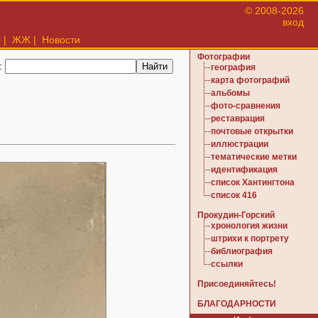
© 2008-2026
вход
ы
|
ЖЖ
|
Новости
Фотографии
:
география
карта фотографий
альбомы
фото-сравнения
реставрация
почтовые открытки
иллюстрации
тематические метки
идентификация
список Хантингтона
список 416
Прокудин-Горский
хронология жизни
штрихи к портрету
библиография
ссылки
Присоединяйтесь!
БЛАГОДАРНОСТИ