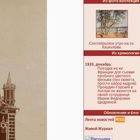
Из фото-коллекции
Сентябрьское утро на оз.
Каукъярви.
Из хронологии
:
1920, декабрь
Поездка на юг
Франции для съемки
пробного цветного
фильма (без сюжета,
просто набор кадров).
Прокудин-Горский в
Англии он женится на
своей сотруднице
Марии Федоровне
Щедриной.
Обновления и блог
RSS
Лента новостей
Живой Журнал