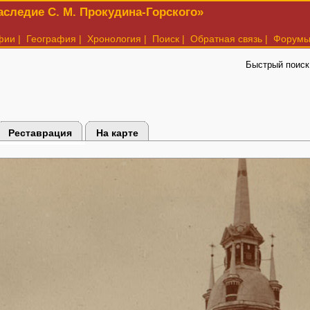
следие С. М. Прокудина-Горского»
фии
|
География
|
Хронология
|
Поиск
|
Обратная связь
|
Форум
Быстрый поиск
Реставрация
На карте