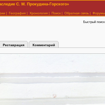
следие С. М. Прокудина-Горского»
фии
|
География
|
Хронология
|
Поиск
|
Обратная связь
|
Форум
Быстрый поиск
Реставрация
Комментарий