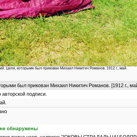
ий. Цепи, которыми был прикован Михаил Никитич Романов. 1912 г., май.
торыми был прикован Михаил Никитич Романов. [1912 г., май
 авторской подписи.
май.
ано
не обнаружены