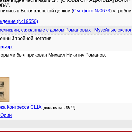
тавке видна часть надписи: "[ОКОВЫ СТРАДАЛЬЦА] Б
ВА".
нились в Богоявленской церкви (
См. фото №0673
) у гробн
уждение (№19550)
реликвии, связанные с домом Романовых
Музейные экспон
енный тройной негатив
иньяр.
торыми был прикован Михаил Никитич Романов.
ека Конгресса США
[ном. по кат. 0677]
 Юрий