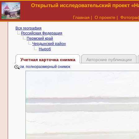
Открытый исследовательский проект «На
Главная
|
О проекте
|
Фотогра
Вся география
Российская Федерация
Пермский край
Чердынский район
Ныроб
Учетная карточка снимка
Авторские публикации
см. полноразмерный снимок