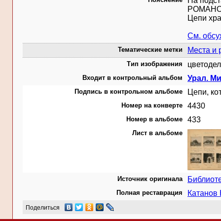
На подс
РОМАНО
Цепи хра
См. обс
Тематические метки
Места и 
Тип изображения
цветодел
Входит в контрольный альбом
Урал. М
Подпись в контрольном альбоме
Цепи, ко
Номер на конверте
4430
Номер в альбоме
433
Лист в альбоме
Источник оригинала
Библиот
Полная реставрация
Катанов
Поделиться