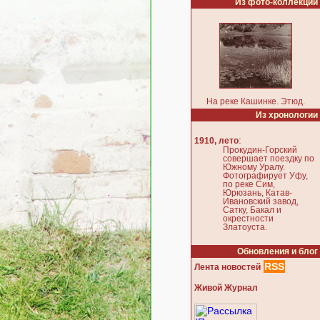
Из фото-коллекции
На реке Кашинке. Этюд.
Из хронологии
:
1910, лето
Прокудин-Горский
совершает поездку по
Южному Уралу.
Фотографирует Уфу,
по реке Сим,
Юрюзань, Катав-
Ивановский завод,
Сатку, Бакал и
окрестности
Златоуста.
Обновления и блог
RSS
Лента новостей
Живой Журнал