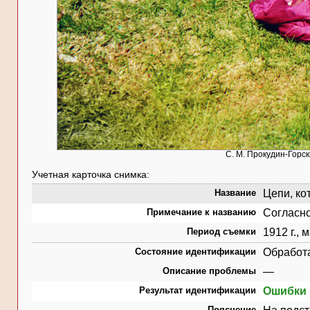
С. М. Прокудин-Горск
Учетная карточка снимка:
Название
Цепи, ко
Примечание к названию
Согласно
Период съемки
1912 г., 
Состояние идентификации
Обработ
Описание проблемы
—
Результат идентификации
Ошибки 
Пояснение