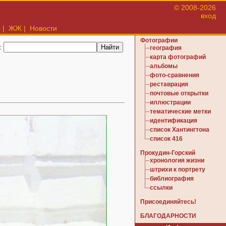
© 2008-2026
вход
ы
|
ЖЖ
|
Новости
Фотографии
:
география
карта фотографий
альбомы
фото-сравнения
реставрация
почтовые открытки
иллюстрации
тематические метки
идентификация
список Хантингтона
список 416
Прокудин-Горский
хронология жизни
штрихи к портрету
библиография
ссылки
Присоединяйтесь!
БЛАГОДАРНОСТИ