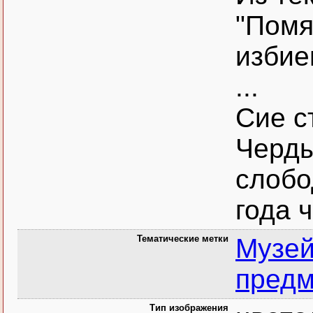
"Помя
избие
...
Сие с
Черды
слобо
года 
Тематические метки
Музей
пред
Тип изображения