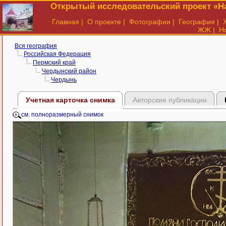
Открытый исследовательский проект «На
Главная
|
О проекте
|
Фотографии
|
География
|
ЖЖ
|
Н
Вся география
Российская Федерация
Пермский край
Чердынский район
Чердынь
Учетная карточка снимка
Авторские публикации
см. полноразмерный снимок