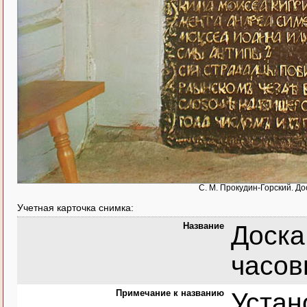
С. М. Прокудин-Горский. Дос
Учетная карточка снимка:
Название
Доска
часовн
Примечание к названию
Устан