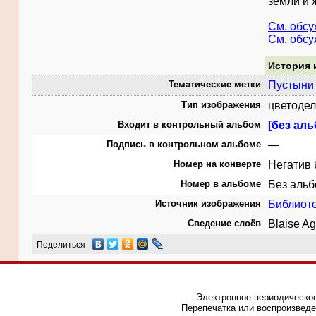
земли и 
См. обс
См. обс
История 
Тематические метки
Пустыни 
Тип изображения
цветодел
Входит в контрольный альбом
[без ал
Подпись в контрольном альбоме
—
Номер на конверте
Негатив 
Номер в альбоме
Без аль
Источник изображения
Библиот
Сведение слоёв
Blaise A
Поделиться
Электронное периодическое
Перепечатка или воспроизведе