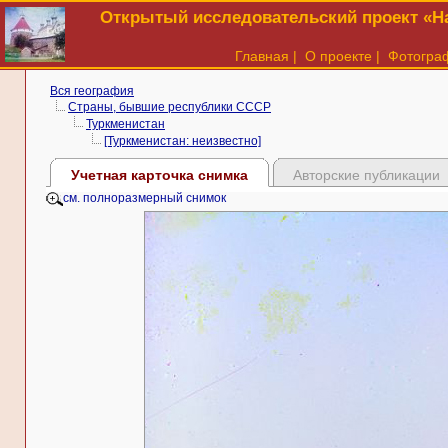
Открытый исследовательский проект «На
Главная
|
О проекте
|
Фотогра
Вся география
Страны, бывшие республики СССР
Туркменистан
[Туркменистан: неизвестно]
Учетная карточка снимка
Авторские публикации
см. полноразмерный снимок