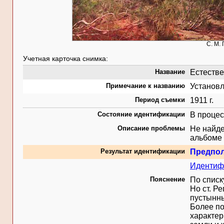
С. М.
Учетная карточка снимка:
Название
Естестве
Примечание к названию
Установл
Период съемки
1911 г.
Состояние идентификации
В процес
Описание проблемы
Не найде
альбоме
Результат идентификации
Предпо
Идентифи
Пояснение
По списк
Но ст. Р
пустынны
Более по
характер