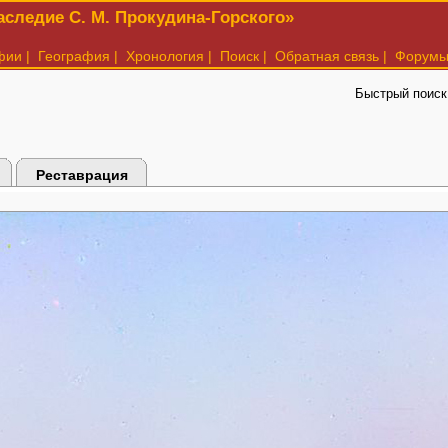
следие С. М. Прокудина-Горского»
фии
|
География
|
Хронология
|
Поиск
|
Обратная связь
|
Форум
Быстрый поиск
Реставрация