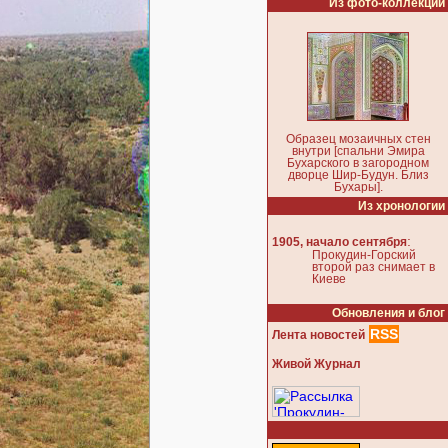
Из фото-коллекции
Образец мозаичных стен
внутри [спальни Эмира
Бухарского в загородном
дворце Шир-Будун. Близ
Бухары].
Из хронологии
:
1905, начало сентября
Прокудин-Горский
второй раз снимает в
Киеве
Обновления и блог
RSS
Лента новостей
Живой Журнал