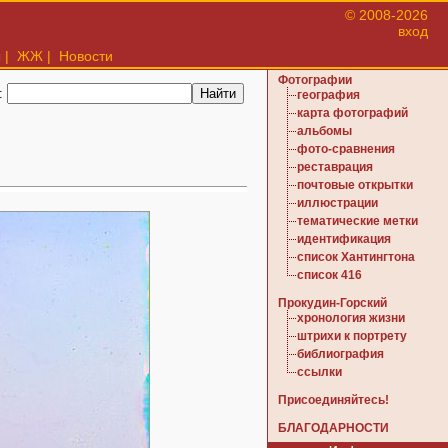
© 2008-2026
вход
ы
|
ЖЖ
|
Новости
Фотографии
:
география
карта фотографий
альбомы
фото-сравнения
реставрация
почтовые открытки
иллюстрации
тематические метки
идентификация
список Хантингтона
список 416
Прокудин-Горский
хронология жизни
штрихи к портрету
библиография
ссылки
Присоединяйтесь!
БЛАГОДАРНОСТИ