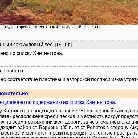
 Прокудин-Горский. Естественный саксауловый лес. 1911 г.
нный саксауловый лес. [1911 г.]
ено по списку Хантингтона.
се работы
но соответствие пластины и авторской подписи из-за утрат
ложительно
цировано по содержанию из списка Хантингтона.
у Хантингтона подходит название "Естественный саксауловый
епетек расположена среди песков и местность вокруг предс
х на всем протяжении жел. дороги, за исключением станций
дходит район ст. Барханы (35 в. от ст. Репетек в сторону Ам
 местности меняется, пески переходят в степные простра