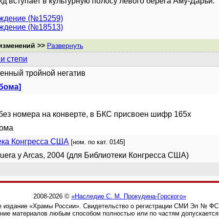
жд вступает в культурную полосу левого берега Аму-Дарьи.
уждение (№15259)
уждение (№18513)
изменений >>
Развернуть
и степи
енный тройной негатив
ьбома]
без номера на конверте, в БКС присвоен шифр 165x
бома
ека Конгресса США
[ном. по кат. 0145]
guera y Arcas, 2004 (для Библиотеки Конгресса США)
2008-2026 ©
«Наследие С. М. Прокудина-Горского»
 издание «Храмы России». Свидетельство о регистрации СМИ Эл № ФС77
ние материалов любым способом полностью или по частям допускается 