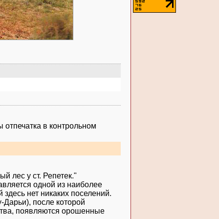
ы отпечатка в контрольном
 лес у ст. Репетек."
тавляется одной из наиболее
 здесь нет никаких поселений.
у-Дарьи), после которой
нства, появляются орошенные