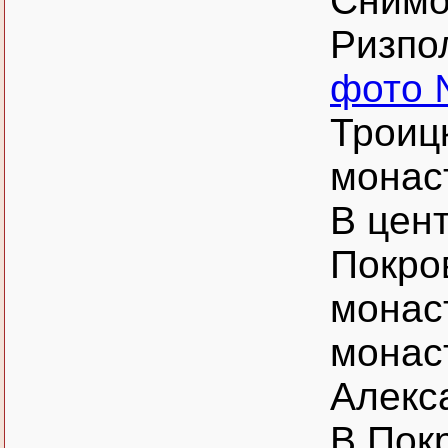
Снимо
Ризпо
фото 
Троиц
монас
В цен
Покро
монас
монас
Алекс
В Покр