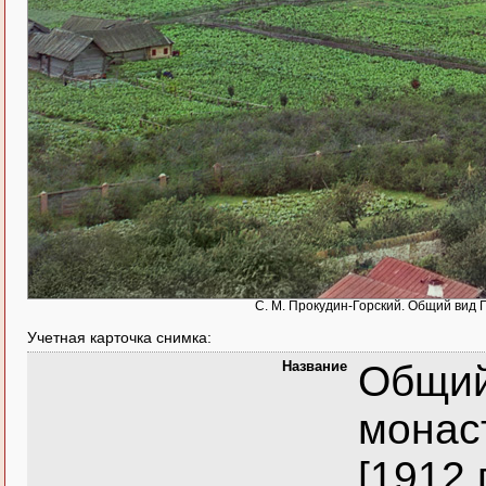
С. М. Прокудин-Горский. Общий вид П
Учетная карточка снимка:
Название
Общий
монаст
[1912 г