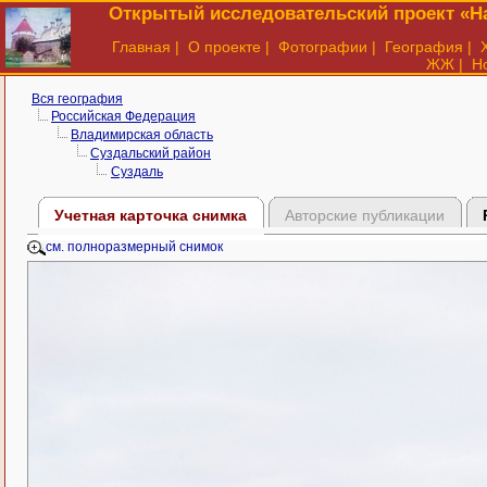
Открытый исследовательский проект «На
Главная
|
О проекте
|
Фотографии
|
География
|
ЖЖ
|
Н
Вся география
Российская Федерация
Владимирская область
Суздальский район
Суздаль
Учетная карточка снимка
Авторские публикации
см. полноразмерный снимок