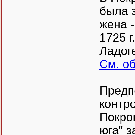
была з
жена -
1725 г
Ладог
См. о
Предп
контр
Покро
юга" з