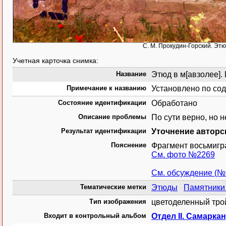
С. М. Прокудин-Горский. Этю
Учетная карточка снимка:
Название
Этюд в м[авзолее].
Примечание к названию
Установлено по со
Состояние идентификации
Обработано
Описание проблемы
По сути верно, но 
Результат идентификации
Уточнение авторс
Пояснение
Фрагмент восьмигр
См. фото №2269
См. обсуждение (№
Тематические метки
Этюды
Памятники
Тип изображения
цветоделенный тро
Входит в контрольный альбом
Отдел II. Самаркан