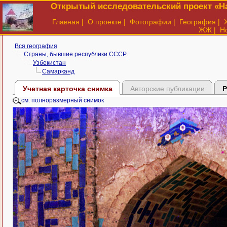
Открытый исследовательский проект «На
Главная
|
О проекте
|
Фотографии
|
География
|
ЖЖ
|
Н
Вся география
Страны, бывшие республики СССР
Узбекистан
Самарканд
Учетная карточка снимка
Авторские публикации
Р
см. полноразмерный снимок