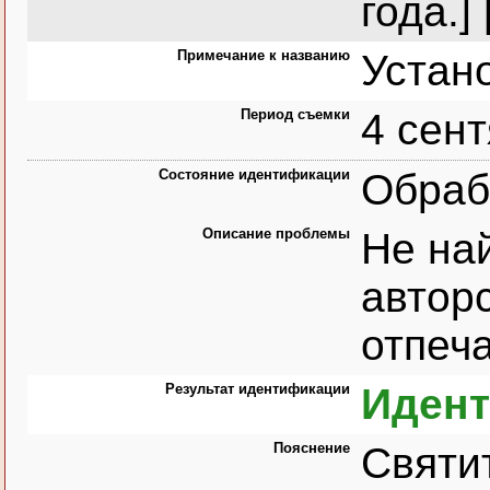
года.]
Примечание к названию
Устан
Период съемки
4 сент
Состояние идентификации
Обраб
Описание проблемы
Не на
авторс
отпеч
Результат идентификации
Иден
Пояснение
Святи