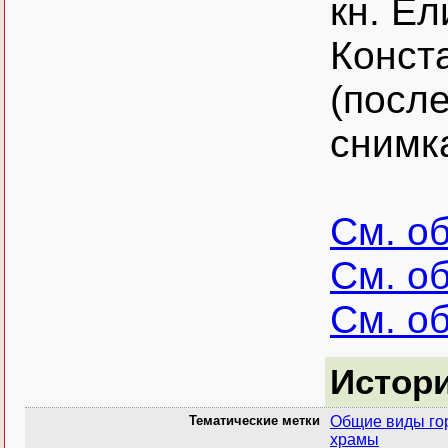
кн. Ел
Конст
(посл
снимк
См. о
См. о
См. о
Истор
Тематические метки
Общие виды го
храмы