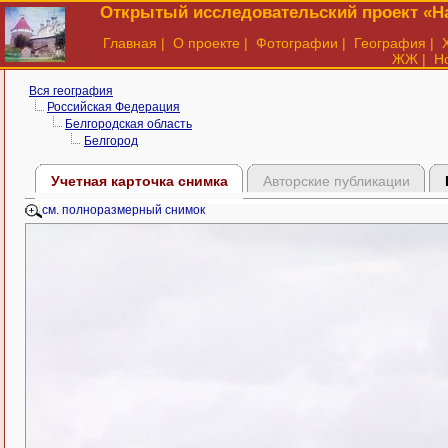
Открытый исследовательский проект «На
Главная
|
О проекте
|
Фотографии
|
География
|
ЖЖ
|
Н
Вся география
Российская Федерация
Белгородская область
Белгород
Учетная карточка снимка
Авторские публикации
см. полноразмерный снимок