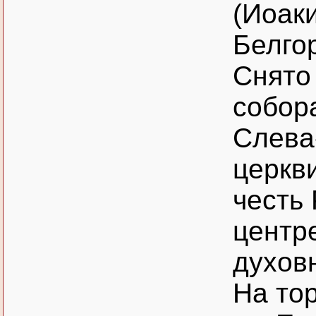
(Иоаки
Белго
Снято
собор
Слева
церкви
честь
центр
духов
На то