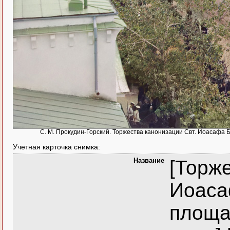
С. М. Прокудин-Горский. Торжества канонизации Свт. Иоасафа 
Учетная карточка снимка:
Название
[Торж
Иоаса
площа