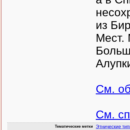
несох
из Би
Мест. 
Больш
Алупки
См. о
См. с
Тематические метки
Этнические ти