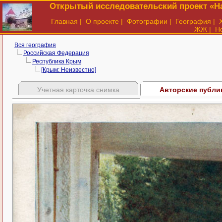
Открытый исследовательский проект «На
Главная
|
О проекте
|
Фотографии
|
География
|
ЖЖ
|
Н
Вся география
Российская Федерация
Республика Крым
[Крым: Неизвестно]
Учетная карточка снимка
Авторские публи