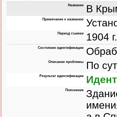
Название
В Крым
Примечание к названию
Устано
Период съемки
1904 г
Состояние идентификации
Обраб
Описание проблемы
По сут
Результат идентификации
Иден
Пояснение
Здани
имени
а в Сп