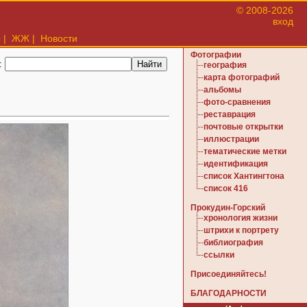
© 2008-2026
вход
ы
|
ЖЖ
|
Новости
Фотографии
:
география
карта фотографий
альбомы
фото-сравнения
реставрация
почтовые открытки
иллюстрации
тематические метки
идентификация
список Хантингтона
список 416
Прокудин-Горский
хронология жизни
штрихи к портрету
библиография
ссылки
Присоединяйтесь!
БЛАГОДАРНОСТИ