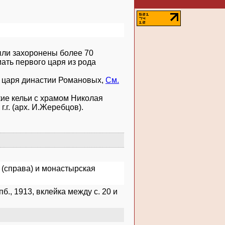
ыли захоронены более 70
мать первого царя из рода
о царя династии Романовых,
См.
кие кельи с храмом Николая
г.г. (арх. И.Жеребцов).
(справа) и монастырская
., 1913, вклейка между с. 20 и