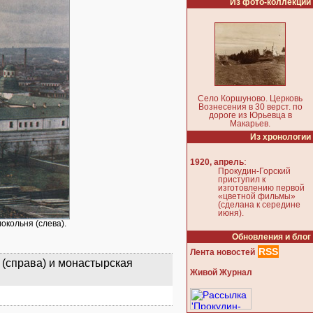
Из фото-коллекции
Село Коршуново. Церковь
Вознесения в 30 верст. по
дороге из Юрьевца в
Макарьев.
Из хронологии
:
1920, апрель
Прокудин-Горский
приступил к
изготовлению первой
«цветной фильмы»
(сделана к середине
июня).
окольня (слева).
Обновления и блог
RSS
Лента новостей
(справа) и монастырская
Живой Журнал