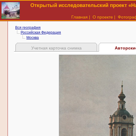
Открытый исследовательский проект «На
Главная
|
О проекте
|
Фотогра
Вся география
Российская Федерация
Москва
Учетная карточка снимка
Авторски