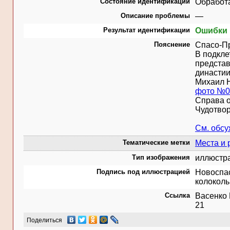
Состояние идентификации
Обработ
Описание проблемы
—
Результат идентификации
Ошибки 
Пояснение
Спасо-Пр
В подкле
представ
династи
Михаил Н
фото №0
Справа о
Чудотворц
См. обс
Тематические метки
Места и 
Тип изображения
иллюстр
Подпись под иллюстрацией
Новоспас
колоколь
Ссылка
Васенко 
21
Поделиться