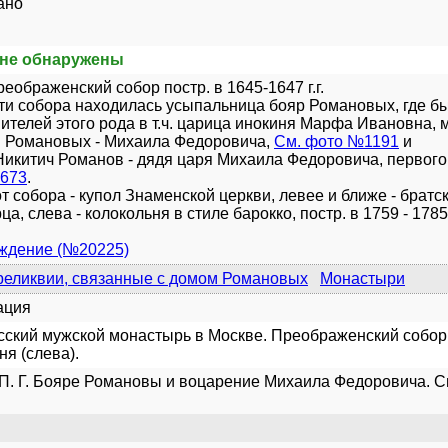
ано
не обнаружены
еображенский собор постр. в 1645-1647 г.г.
ти собора находилась усыпальница бояр Романовых, где б
ителей этого рода в т.ч. царица инокиня Марфа Ивановна, 
и Романовых - Михаила Федоровича,
См. фото №1191
и
икитич Романов - дядя царя Михаила Федоровича, первог
673
.
т собора - купол Знаменской церкви, левее и ближе - братс
а, слева - колокольня в стиле барокко, постр. в 1759 - 1785 
уждение (№20225)
реликвии, связанные с домом Романовых
Монастыри
ация
ский мужской монастырь в Москве. Преображенский собор 
ня (слева).
П. Г. Бояре Романовы и воцарение Михаила Федоровича. Спб