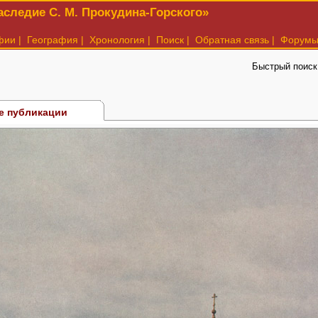
следие С. М. Прокудина-Горского»
фии
|
География
|
Хронология
|
Поиск
|
Обратная связь
|
Форум
Быстрый поиск
е публикации