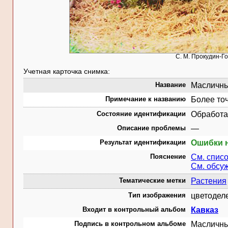
С. М. Прокудин-Го
Учетная карточка снимка:
Название
Масличный
Примечание к названию
Более точ
Состояние идентификации
Обработа
Описание проблемы
—
Результат идентификации
Ошибки 
Пояснение
См. списо
См. обсу
Тематические метки
Растения
Тип изображения
цветодел
Входит в контрольный альбом
Кавказ
Подпись в контрольном альбоме
Масличны