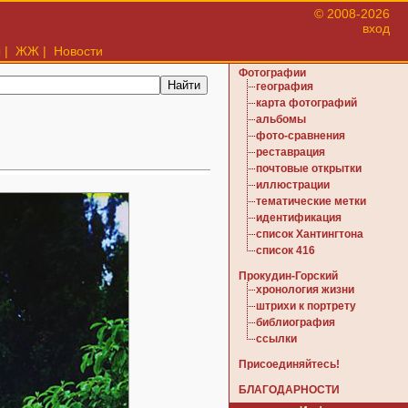
© 2008-2026
вход
ы
|
ЖЖ
|
Новости
Фотографии
география
карта фотографий
альбомы
фото-сравнения
реставрация
почтовые открытки
иллюстрации
тематические метки
идентификация
список Хантингтона
список 416
Прокудин-Горский
хронология жизни
штрихи к портрету
библиография
ссылки
Присоединяйтесь!
БЛАГОДАРНОСТИ