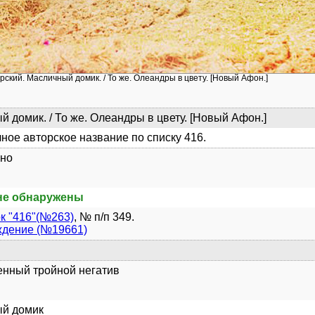
рский. Масличный домик. / То же. Олеандры в цвету. [Новый Афон.]
 домик. / То же. Олеандры в цвету. [Новый Афон.]
ное авторское название по списку 416.
но
не обнаружены
к "416"(№263)
, № п/п 349.
ждение (№19661)
енный тройной негатив
й домик