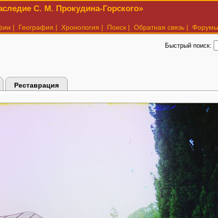
следие С. М. Прокудина-Горского»
фии
|
География
|
Хронология
|
Поиск
|
Обратная связь
|
Форум
Быстрый поиск:
Реставрация