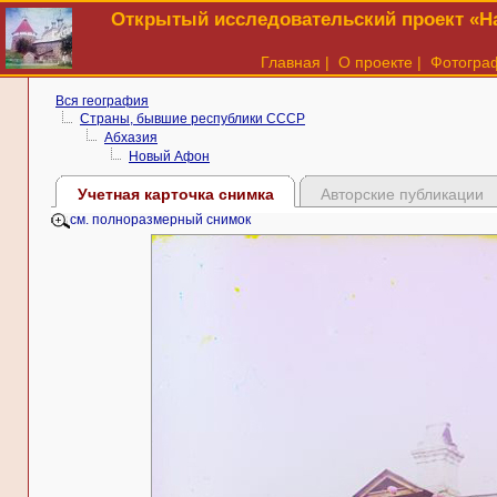
Открытый исследовательский проект «На
Главная
|
О проекте
|
Фотогра
Вся география
Страны, бывшие республики СССР
Абхазия
Новый Афон
Учетная карточка снимка
Авторские публикации
см. полноразмерный снимок