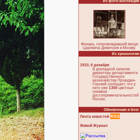
Из фото-коллекции
Фонарь, сопровождавший мощи
Царевича Димитрия в Москву.
Из хронологии
:
1910, 6 декабря
В докладной записке
директору департамента
Государственного
казначейства Прокудин-
Горский сообщает, что у
него уже
1300
цветных
снимков
достопримечательностей
России.
Обновления и блог
RSS
Лента новостей
Живой Журнал