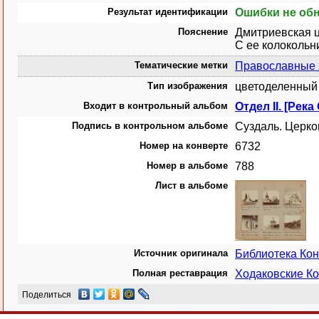
Результат идентификации
Ошибки не об
Пояснение
Дмитриевская ц
С ее колокольн
Тематические метки
Православные
Тип изображения
цветоделенный 
Входит в контрольный альбом
Отдел II. [Река
Подпись в контрольном альбоме
Суздаль. Церко
Номер на конверте
6732
Номер в альбоме
788
Лист в альбоме
Источник оригинала
Библиотека Ко
Полная реставрация
Ходаковские Ко
Поделиться