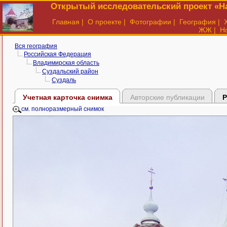
Открытый исследовательский проект «На
Главная
|
О проекте
|
Фотографии
|
География
|
ЖЖ
|
Н
Вся география
Российская Федерация
Владимирская область
Суздальский район
Суздаль
Учетная карточка снимка
Авторские публикации
Р
см. полноразмерный снимок