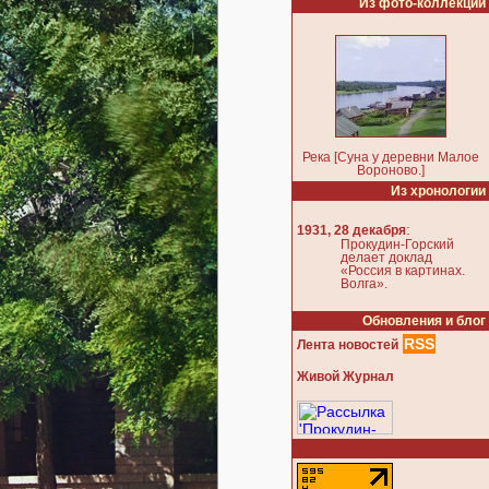
Из фото-коллекции
Река [Суна у деревни Малое
Вороново.]
Из хронологии
:
1931, 28 декабря
Прокудин-Горский
делает доклад
«Россия в картинах.
Волга».
Обновления и блог
RSS
Лента новостей
Живой Журнал