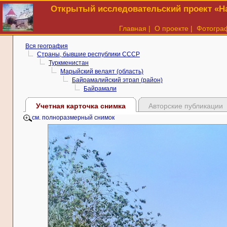
Открытый исследовательский проект «На
Главная
|
О проекте
|
Фотогра
Вся география
Страны, бывшие республики СССР
Туркменистан
Марыйский велаят (область)
Байрамалийский этрап (район)
Байрамали
Учетная карточка снимка
Авторские публикации
см. полноразмерный снимок