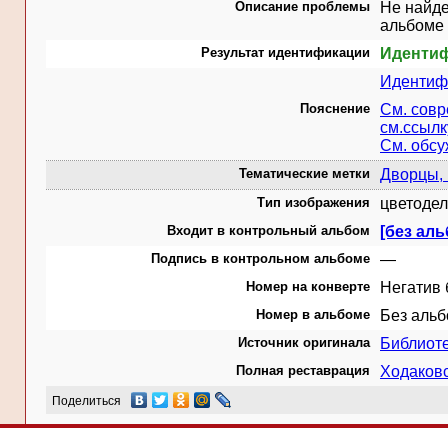
Описание проблемы
Не найде
альбоме
Результат идентификации
Иденти
Идентифи
Пояснение
См. сов
см.ссылк
См. обс
Тематические метки
Дворцы, 
Тип изображения
цветодел
Входит в контрольный альбом
[без ал
Подпись в контрольном альбоме
—
Номер на конверте
Негатив 
Номер в альбоме
Без аль
Источник оригинала
Библиот
Полная реставрация
Ходаковс
Поделиться