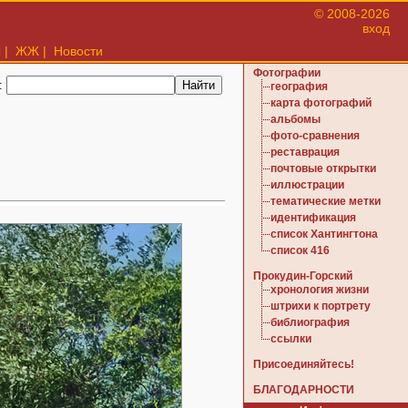
© 2008-2026
вход
ы
|
ЖЖ
|
Новости
Фотографии
:
география
карта фотографий
альбомы
фото-сравнения
реставрация
почтовые открытки
иллюстрации
тематические метки
идентификация
список Хантингтона
список 416
Прокудин-Горский
хронология жизни
штрихи к портрету
библиография
ссылки
Присоединяйтесь!
БЛАГОДАРНОСТИ