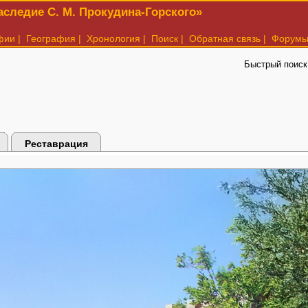
следие С. М. Прокудина-Горского»
фии
|
География
|
Хронология
|
Поиск
|
Обратная связь
|
Форум
Быстрый поиск
Реставрация