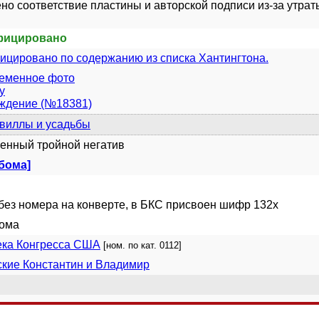
но соответствие пластины и авторской подписи из-за утрат
фицировано
цировано по содержанию из списка Хантингтона.
ременное фото
у
уждение (№18381)
виллы и усадьбы
енный тройной негатив
ьбома]
без номера на конверте, в БКС присвоен шифр 132x
бома
ека Конгресса США
[ном. по кат. 0112]
кие Константин и Владимир