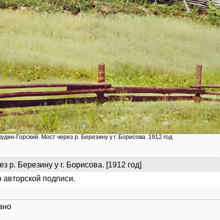
кудин-Горский. Мост через р. Березину у г. Борисова. 1912 год
з р. Березину у г. Борисова. [1912 год]
 авторской подписи.
ано