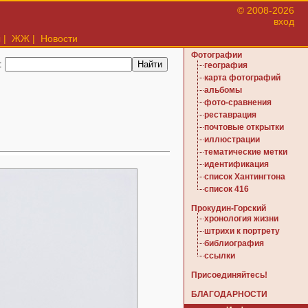
© 2008-2026
вход
ы
|
ЖЖ
|
Новости
Фотографии
:
география
карта фотографий
альбомы
фото-сравнения
реставрация
почтовые открытки
иллюстрации
тематические метки
идентификация
список Хантингтона
список 416
Прокудин-Горский
хронология жизни
штрихи к портрету
библиография
ссылки
Присоединяйтесь!
БЛАГОДАРНОСТИ