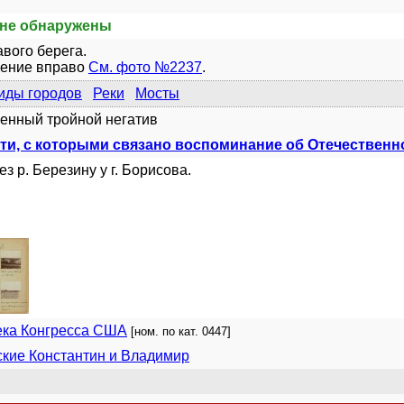
не обнаружены
авого берега.
ение вправо
См. фото №2237
.
иды городов
Реки
Мосты
енный тройной негатив
ти, с которыми связано воспоминание об Отечественно
ез р. Березину у г. Борисова.
ека Конгресса США
[ном. по кат. 0447]
кие Константин и Владимир