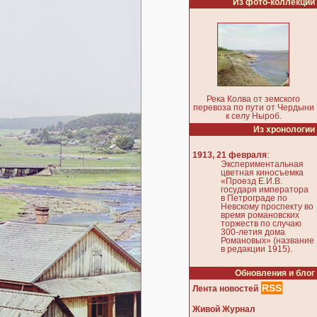
Из фото-коллекции
Река Колва от земского
перевоза по пути от Чердыни
к селу Ныроб.
Из хронологии
:
1913, 21 февраля
Экспериментальная
цветная киносъемка
«Проезд Е.И.В.
государя императора
в Петрограде по
Невскому проспекту во
время романовских
торжеств по случаю
300-летия дома
Романовых» (название
в редакции 1915).
Обновления и блог
RSS
Лента новостей
Живой Журнал