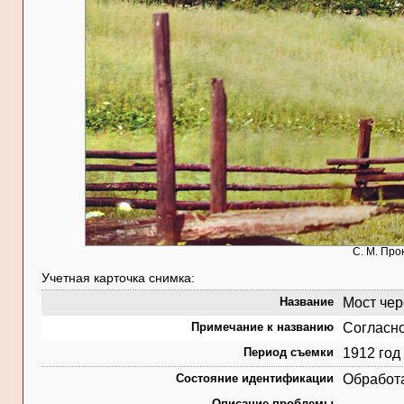
С. М. Про
Учетная карточка снимка:
Название
Мост чере
Примечание к названию
Согласно
Период съемки
1912 год
Состояние идентификации
Обработ
Описание проблемы