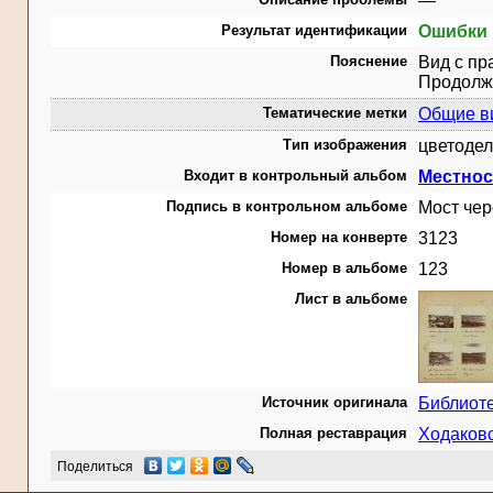
—
Результат идентификации
Ошибки 
Пояснение
Вид с пр
Продолж
Тематические метки
Общие в
Тип изображения
цветодел
Входит в контрольный альбом
Местнос
Подпись в контрольном альбоме
Мост чер
Номер на конверте
3123
Номер в альбоме
123
Лист в альбоме
Источник оригинала
Библиот
Полная реставрация
Ходаковс
Поделиться