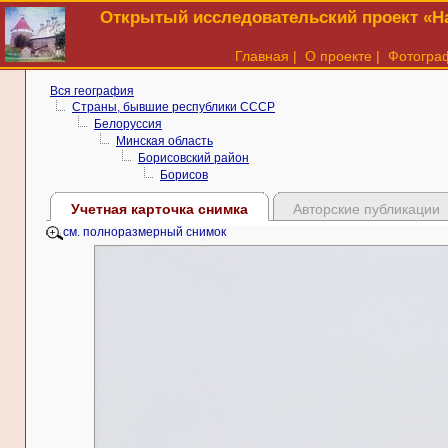
Открытый исследовательский проект «На
Главная
|
О проекте
|
Фотогра
Вся география
Страны, бывшие республики СССР
Белоруссия
Минская область
Борисовский район
Борисов
Учетная карточка снимка
Авторские публикации
см. полноразмерный снимок