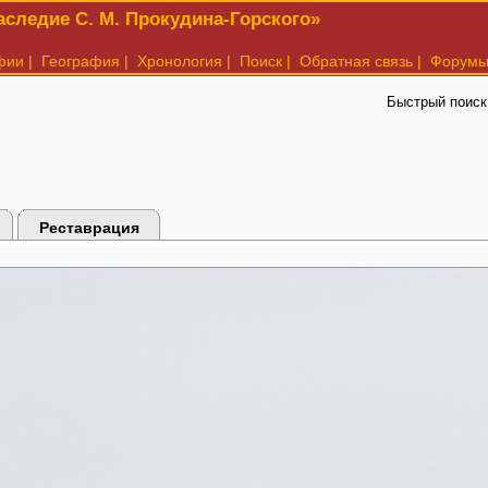
следие С. М. Прокудина-Горского»
фии
|
География
|
Хронология
|
Поиск
|
Обратная связь
|
Форум
Быстрый поиск
Реставрация