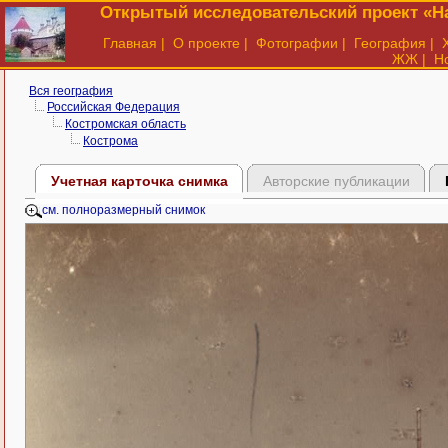
Открытый исследовательский проект «На
Главная
|
О проекте
|
Фотографии
|
География
|
ЖЖ
|
Н
Вся география
Российская Федерация
Костромская область
Кострома
Учетная карточка снимка
Авторские публикации
см. полноразмерный снимок