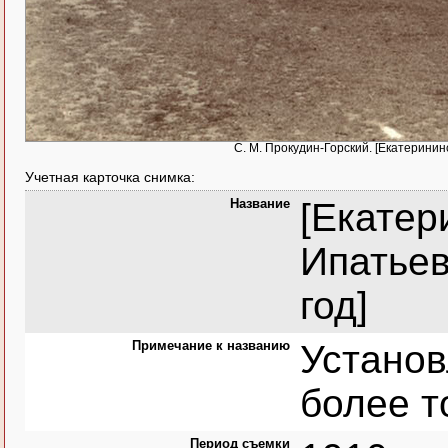
С. М. Прокудин-Горский. [Екатеринин
Учетная карточка снимка:
Название
[Екатер
Ипатьев
год]
Примечание к названию
Устано
более т
Период съемки