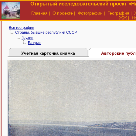
Открытый исследовательский проект «На
Главная
|
О проекте
|
Фотографии
|
География
|
ЖЖ
|
Н
Вся география
Страны, бывшие республики СССР
Грузия
Батуми
Учетная карточка снимка
Авторские пуб