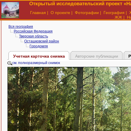
Открытый исследовательский проект «На
Главная
|
О проекте
|
Фотографии
|
География
|
ЖЖ
|
Н
Вся география
Российская Федерация
Тверская область
Осташковский район
Городомля
Учетная карточка снимка
Авторские публикации
Р
см. полноразмерный снимок