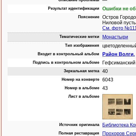
—
Результат идентификации
Ошибки не о
Пояснение
Остров Городо
Ниловой пусты
См. фото №11
Тематические метки
Монастыри
Тип изображения
цветоделенный
Входит в контрольный альбом
Район Волги.
Подпись в контрольном альбоме
Гефсиманский 
Зеркальная метка
40
Номер на конверте
6043
Номер в альбоме
43
Лист в альбоме
Источник оригинала
Библиотека К
Полная реставрация
Прохоров Сер