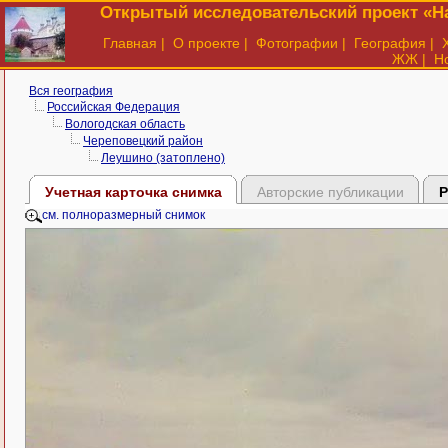
Открытый исследовательский проект «На
Главная
|
О проекте
|
Фотографии
|
География
|
ЖЖ
|
Н
Вся география
Российская Федерация
Вологодская область
Череповецкий район
Леушино (затоплено)
Учетная карточка снимка
Авторские публикации
Р
см. полноразмерный снимок