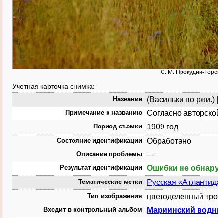
С. М. Прокудин-Горск
Учетная карточка снимка:
Название
(Васильки во ржи.) 
Примечание к названию
Согласно авторско
Период съемки
1909 год
Состояние идентификации
Обработано
Описание проблемы
—
Результат идентификации
Ошибки не обнар
Тематические метки
Русская «Атлантид
Тип изображения
цветоделенный тро
Входит в контрольный альбом
Мариинский водн