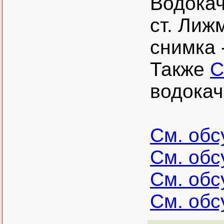
Водокач
ст. Лиж
снимка 
Также
С
водокач
См. об
См. об
См. об
См. об