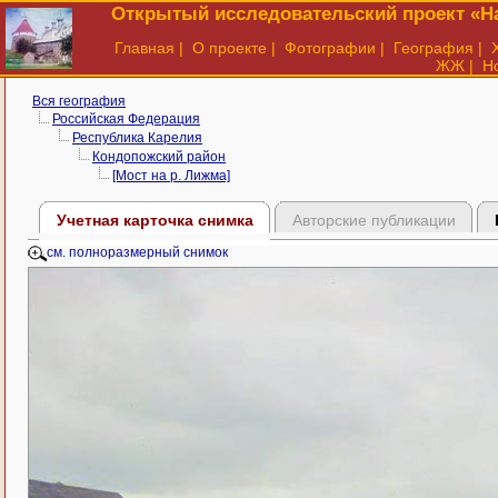
Открытый исследовательский проект «На
Главная
|
О проекте
|
Фотографии
|
География
|
ЖЖ
|
Н
Вся география
Российская Федерация
Республика Карелия
Кондопожский район
[Мост на р. Лижма]
Учетная карточка снимка
Авторские публикации
см. полноразмерный снимок