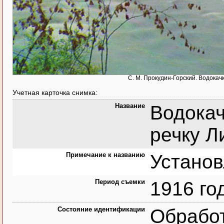
С. М. Прокудин-Горский. Водокачк
Учетная карточка снимка:
Название
Водокач
речку Л
Примечание к названию
Установ
Период съемки
1916 го
Состояние идентификации
Обрабо