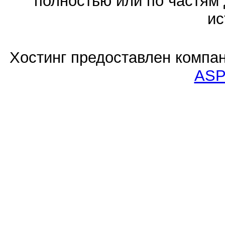
полностью или по частям 
ис
Хостинг предоставлен компа
ASP