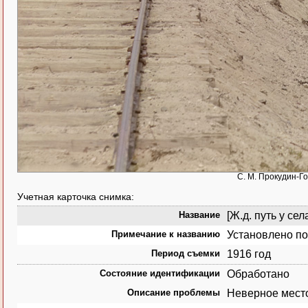
С. М. Прокудин-Го
Учетная карточка снимка:
Название
[Ж.д. путь у сел
Примечание к названию
Установлено по
Период съемки
1916 год
Состояние идентификации
Обработано
Описание проблемы
Неверное мест