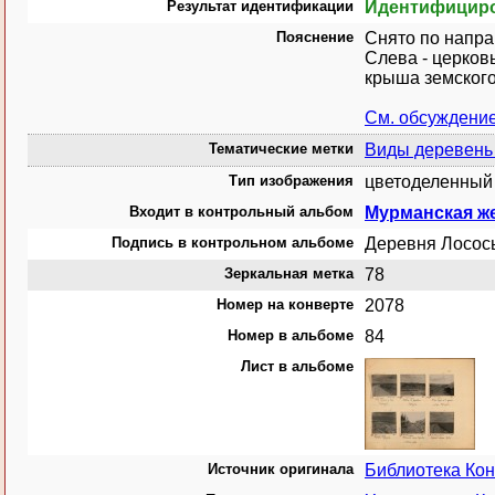
Результат идентификации
Идентифицир
Пояснение
Снято по напра
Слева - церков
крыша земског
См. обсуждени
Тематические метки
Виды деревень 
Тип изображения
цветоделенный 
Входит в контрольный альбом
Мурманская же
Подпись в контрольном альбоме
Деревня Лосос
Зеркальная метка
78
Номер на конверте
2078
Номер в альбоме
84
Лист в альбоме
Источник оригинала
Библиотека Ко