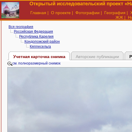
Открытый исследовательский проект «На
Главная
|
О проекте
|
Фотографии
|
География
|
ЖЖ
|
Н
Вся география
Российская Федерация
Республика Карелия
Кондопожский район
Кяппесельга
Учетная карточка снимка
Авторские публикации
Р
см. полноразмерный снимок