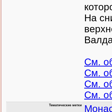
котор
На сн
верхн
Валда
См. о
См. о
См. о
См. о
Тематические метки
Мона