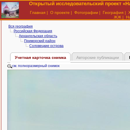
Открытый исследовательский проект «На
Главная
|
О проекте
|
Фотографии
|
География
|
ЖЖ
|
Н
Вся география
Российская Федерация
Архангельская область
Приморский район
Соловецкие острова
Учетная карточка снимка
Авторские публикации
см. полноразмерный снимок