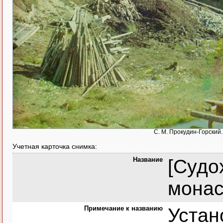
С. М. Прокудин-Горский
Учетная карточка снимка:
Название
[Судо
монас
Примечание к названию
Устан