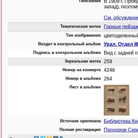
Пояснение
В 1909 г. Прок
запад), поэтом
См. обсужден
Тематические метки
Горные пейза
Тип изображения
цветоделенный
Входит в контрольный альбом
Урал. Отдел II
Подпись в контрольном альбоме
Вид с задней п
Зеркальная метка
259
Номер на конверте
4246
Номер в альбоме
264
Лист в альбоме
Источник оригинала
Библиотека К
Полная реставрация
Прохоров Сер