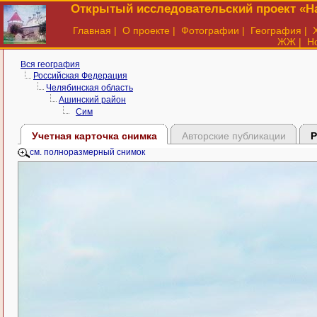
Открытый исследовательский проект «На
Главная
|
О проекте
|
Фотографии
|
География
|
ЖЖ
|
Н
Вся география
Российская Федерация
Челябинская область
Ашинский район
Сим
Учетная карточка снимка
Авторские публикации
Р
см. полноразмерный снимок