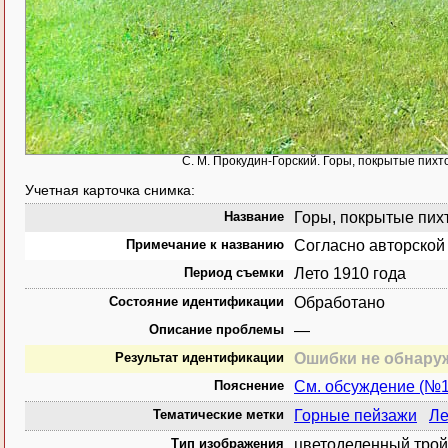
С. М. Прокудин-Горский. Горы, покрытые пихт
Учетная карточка снимка:
Название
Горы, покрытые пихт
Примечание к названию
Согласно авторской
Период съемки
Лето 1910 года
Состояние идентификации
Обработано
Описание проблемы
—
Результат идентификации
Ошибки не обнару
Пояснение
См. обсуждение (№
Тематические метки
Горные пейзажи
Ле
Тип изображения
цветоделенный трой