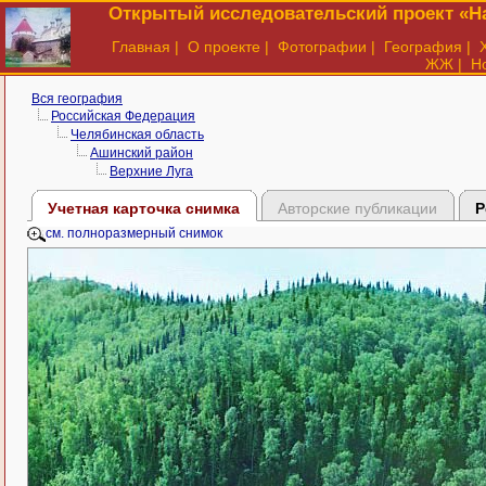
Открытый исследовательский проект «На
Главная
|
О проекте
|
Фотографии
|
География
|
ЖЖ
|
Н
Вся география
Российская Федерация
Челябинская область
Ашинский район
Верхние Луга
Учетная карточка снимка
Авторские публикации
Р
см. полноразмерный снимок