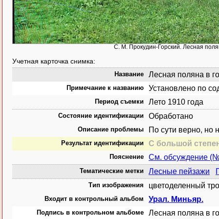
С. М. Прокудин-Горский. Лесная полян
Учетная карточка снимка:
Название
Лесная поляна в го
Примечание к названию
Установлено по со
Период съемки
Лето 1910 года
Состояние идентификации
Обработано
Описание проблемы
По сути верно, но 
Результат идентификации
С большой степе
Пояснение
См. обсуждение (
Тематические метки
Лесные пейзажи
Тип изображения
цветоделенный тро
Входит в контрольный альбом
Урал. Миньяр.
Подпись в контрольном альбоме
Лесная поляна в го