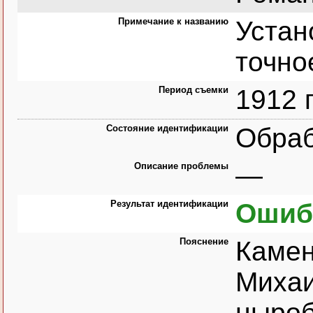
Примечание к названию
Устан
точно
Период съемки
1912 г
Состояние идентификации
Обра
Описание проблемы
—
Результат идентификации
Ошиб
Пояснение
Камен
Михаи
ныроб