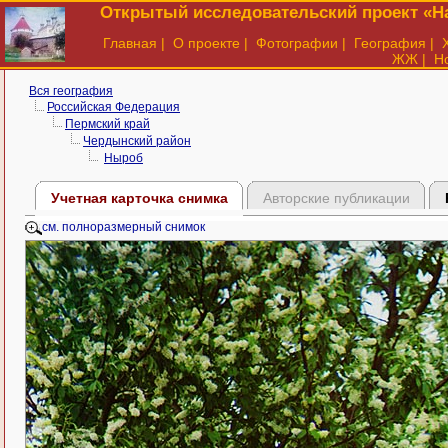
Открытый исследовательский проект «На
Главная
|
О проекте
|
Фотографии
|
География
|
ЖЖ
|
Н
Вся география
Российская Федерация
Пермский край
Чердынский район
Ныроб
Учетная карточка снимка
Авторские публикации
см. полноразмерный снимок