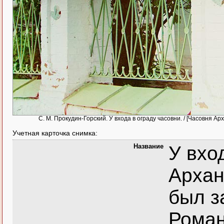
С. М. Прокудин-Горский. У входа в ограду часовни. / [Часовня А
Учетная карточка снимка:
Название
У вхо
Архан
был з
Романо