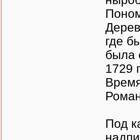
Поно
Дерев
где б
была 
1729 г
Время
Романо
Под к
надпи