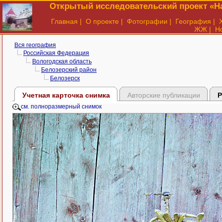
Открытый исследовательский проект «На
Главная
|
О проекте
|
Фотографии
|
География
|
ЖЖ
|
Н
Вся география
Российская Федерация
Вологодская область
Белозерский район
Белозерск
Учетная карточка снимка
Авторские публикации
Р
см. полноразмерный снимок