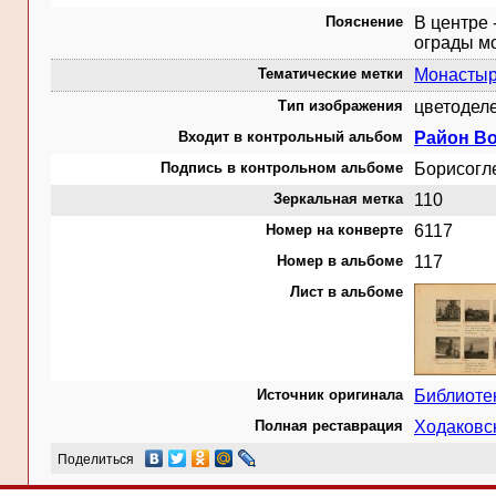
Пояснение
В центре 
ограды м
Тематические метки
Монасты
Тип изображения
цветодел
Входит в контрольный альбом
Район Во
Подпись в контрольном альбоме
Борисогл
Зеркальная метка
110
Номер на конверте
6117
Номер в альбоме
117
Лист в альбоме
Источник оригинала
Библиоте
Полная реставрация
Ходаковс
Поделиться