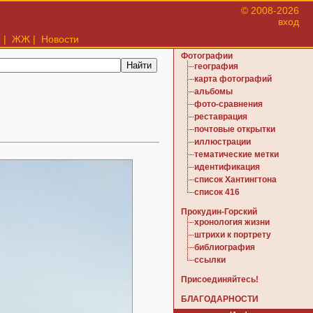
© 2008-2026
вход
ы
|
ЖЖ
|
Новости
Фотографии
география
карта фотографий
альбомы
фото-сравнения
реставрация
почтовые открытки
иллюстрации
тематические метки
идентификация
список Хантингтона
список 416
Прокудин-Горский
хронология жизни
штрихи к портрету
библиография
ссылки
Присоединяйтесь!
БЛАГОДАРНОСТИ