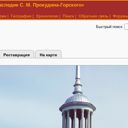
следие С. М. Прокудина-Горского»
фии
|
География
|
Хронология
|
Поиск
|
Обратная связь
|
Форум
Быстрый поиск:
Реставрация
На карте