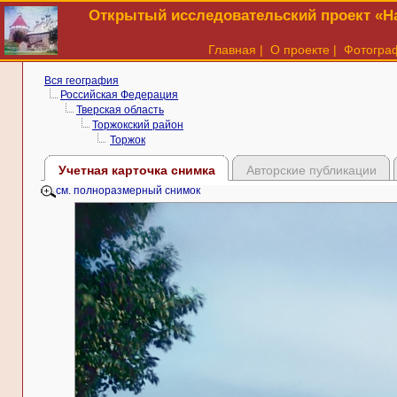
Открытый исследовательский проект «На
Главная
|
О проекте
|
Фотогра
Вся география
Российская Федерация
Тверская область
Торжокский район
Торжок
Учетная карточка снимка
Авторские публикации
см. полноразмерный снимок