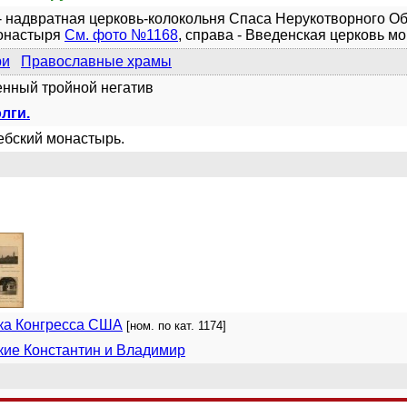
- надвратная церковь-колокольня Спаса Нерукотворного Об
онастыря
См. фото №1168
, справа - Введенская церковь м
ри
Православные храмы
енный тройной негатив
лги.
ебский монастырь.
ка Конгресса США
[ном. по кат. 1174]
кие Константин и Владимир