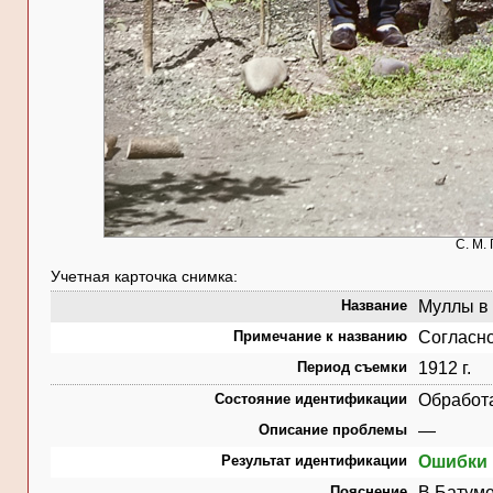
С. М.
Учетная карточка снимка:
Название
Муллы в м
Примечание к названию
Согласно
Период съемки
1912 г.
Состояние идентификации
Обработ
Описание проблемы
—
Результат идентификации
Ошибки 
Пояснение
В Батуме