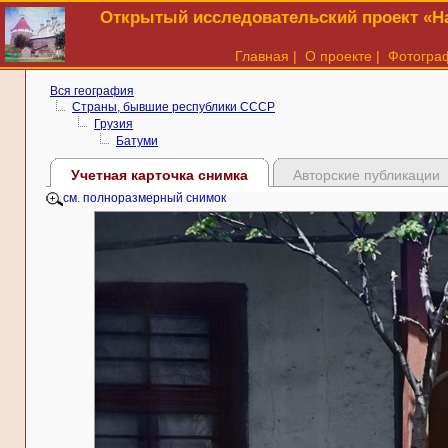
Открытый исследовательский проект «На
Главная
|
О проекте
|
Фотогра
Вся география
Страны, бывшие республики СССР
Грузия
Батуми
Учетная карточка снимка
Авторские публикации
см. полноразмерный снимок