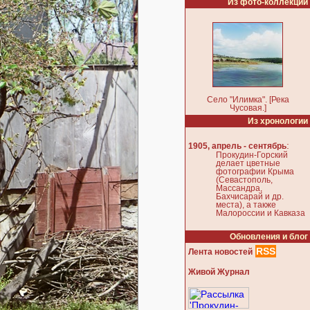
Из фото-коллекции
Село "Илимка". [Река
Чусовая.]
Из хронологии
:
1905, апрель - сентябрь
Прокудин-Горский
делает цветные
фотографии Крыма
(Севастополь,
Массандра,
Бахчисарай и др.
места), а также
Малороссии и Кавказа
Обновления и блог
RSS
Лента новостей
Живой Журнал