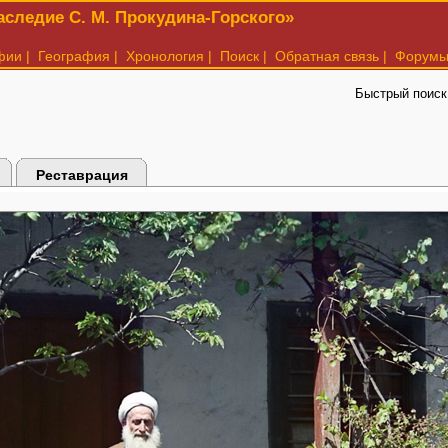
следие С. М. Прокудина-Горского»
фии
|
География
|
Хронология
|
Поиск
|
Обратная связь
|
Форум
Быстрый поиск
Реставрация