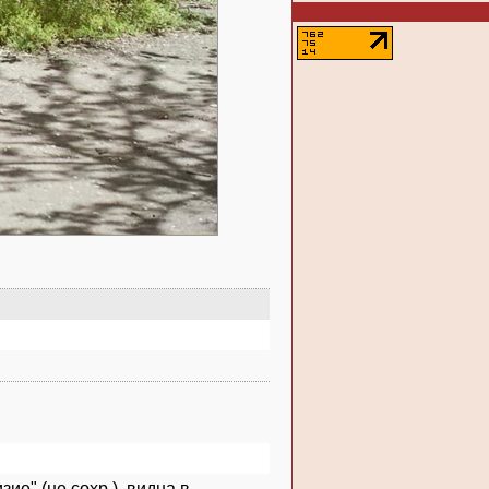
ие" (не сохр.), видна в