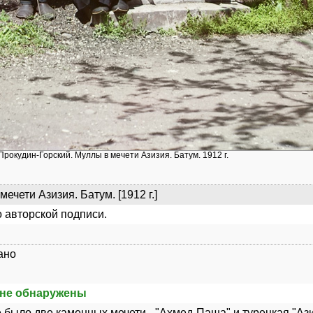
 Прокудин-Горский. Муллы в мечети Азизия. Батум. 1912 г.
ечети Азизия. Батум. [1912 г.]
 авторской подписи.
ано
не обнаружены
 было две каменных мечети - "Ахмед-Паша" и турецкая "Азиз