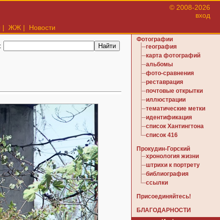
© 2008-2026
вход
ы
|
ЖЖ
|
Новости
Фотографии
:
география
карта фотографий
альбомы
фото-сравнения
реставрация
почтовые открытки
иллюстрации
тематические метки
идентификация
список Хантингтона
список 416
Прокудин-Горский
хронология жизни
штрихи к портрету
библиография
ссылки
Присоединяйтесь!
БЛАГОДАРНОСТИ