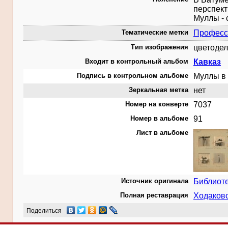
перспект
Муллы - 
Тематические метки
Професс
Тип изображения
цветодел
Входит в контрольный альбом
Кавказ
Подпись в контрольном альбоме
Муллы в 
Зеркальная метка
нет
Номер на конверте
7037
Номер в альбоме
91
Лист в альбоме
Источник оригинала
Библиот
Полная реставрация
Ходаковс
Поделиться