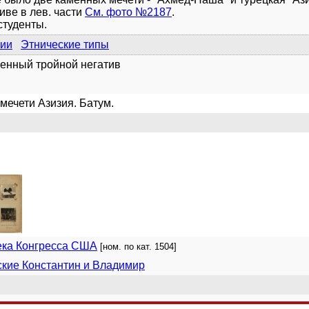
иве в лев. части
См. фото №2187
.
студенты.
ии
Этнические типы
енный тройной негатив
мечети Азизия. Батум.
ека Конгресса США
[ном. по кат. 1504]
кие Константин и Владимир