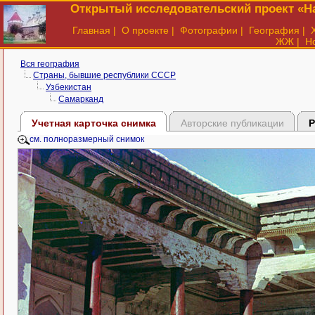
Открытый исследовательский проект «На
Главная
|
О проекте
|
Фотографии
|
География
|
ЖЖ
|
Н
Вся география
Страны, бывшие республики СССР
Узбекистан
Самарканд
Учетная карточка снимка
Авторские публикации
Р
см. полноразмерный снимок