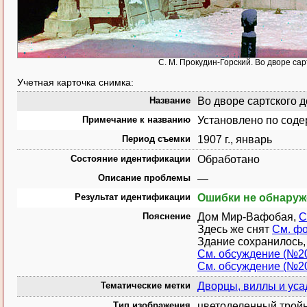
С. М. Прокудин-Горский. Во дворе сарт
Учетная карточка снимка:
Название
Во дворе сартского до
Примечание к названию
Установлено по сод
Период съемки
1907 г., январь
Состояние идентификации
Обработано
Описание проблемы
—
Результат идентификации
Ошибки не обнару
Пояснение
Дом Мир-Вафобая,
С
Здесь же снят
См. ф
Здание сохранилось, 
См. обсуждение (№2
См. обсуждение (№2
Тематические метки
Дворцы, виллы и ус
Тип изображения
цветоделенный тройн