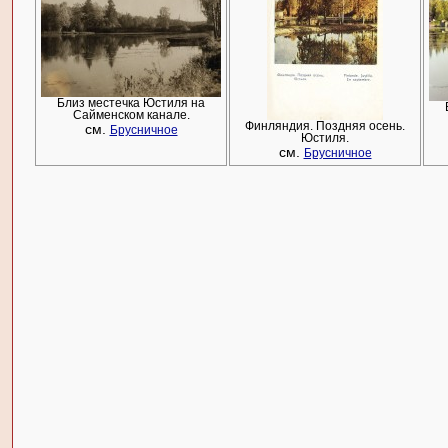
Близ местечка Юстиля на
Сайменском канале.
Финляндия. Поздняя осень.
см.
Брусничное
Юстиля.
см.
Брусничное