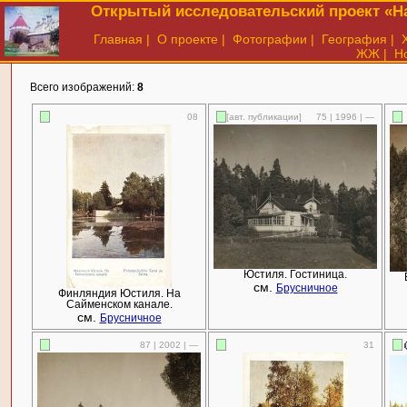
Открытый исследовательский проект «На
Главная
|
О проекте
|
Фотографии
|
География
|
ЖЖ
|
Н
Всего изображений:
8
08
[авт. публикации]
75 | 1996 | —
Юстиля. Гостиница.
см.
Брусничное
Финляндия Юстиля. На
Сайменском канале.
см.
Брусничное
87 | 2002 | —
31