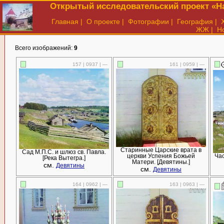
Открытый исследовательский проект «На
Главная
|
О проекте
|
Фотографии
|
География
|
ЖЖ
|
Н
Всего изображений:
9
157 | 0937 | —
161 | 0959 | —
Старинные Царские врата в
Сад М.П.С. и шлюз св. Павла.
церкви Успения Божьей
Час
[Река Вытегра.]
Матери. [Девятины.]
см.
Девятины
см.
Девятины
164 | 0962 | —
163 | 0963 | —