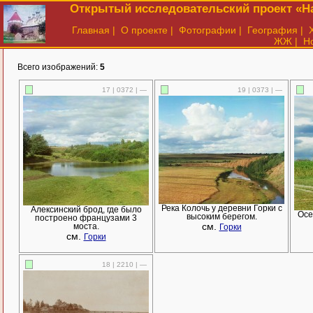
Открытый исследовательский проект «На
Главная
|
О проекте
|
Фотографии
|
География
|
ЖЖ
|
Н
Всего изображений:
5
17 | 0372 | —
19 | 0373 | —
Река Колочь у деревни Горки с
Алексинский брод, где было
Осе
высоким берегом.
построено французами 3
см.
моста.
Горки
см.
Горки
18 | 2210 | —