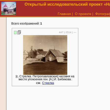
Открытый исследовательский проект «На
Главная
|
О проекте
|
Фотогра
Всего изображений:
1
447 | 2514 | —
[c. Стрелка. Петропавловская] часовня на
месте упокоения ген. [А.] И. Бибикова.
см.
Стрелка