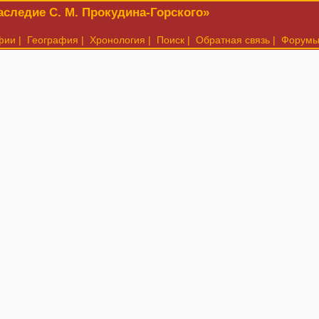
следие С. М. Прокудина-Горского»
фии
|
География
|
Хронология
|
Поиск
|
Обратная связь
|
Форум