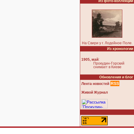
Из фото-коллекции
На Свири у г. Лодейное Поле.
Из хронологии
:
1905, май
Прокудин-Горский
снимает в Киеве
Обновления и блог
RSS
Лента новостей
Живой Журнал