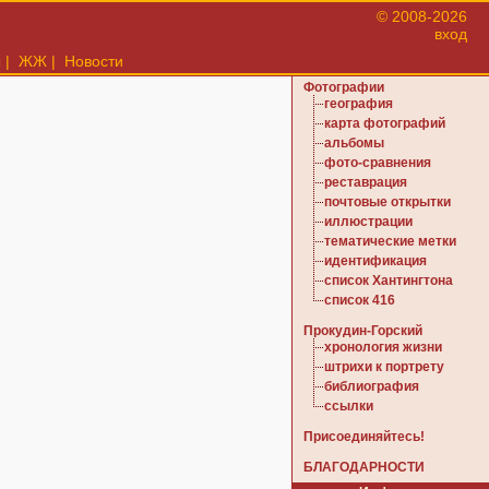
© 2008-2026
вход
ы
|
ЖЖ
|
Новости
Фотографии
география
карта фотографий
альбомы
фото-сравнения
реставрация
почтовые открытки
иллюстрации
тематические метки
идентификация
список Хантингтона
список 416
Прокудин-Горский
хронология жизни
штрихи к портрету
библиография
ссылки
Присоединяйтесь!
БЛАГОДАРНОСТИ