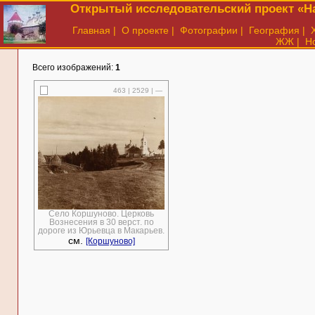
Открытый исследовательский проект «На
Главная
|
О проекте
|
Фотографии
|
География
|
ЖЖ
|
Н
Всего изображений:
1
463 | 2529 | —
Село Коршуново. Церковь
Вознесения в 30 верст. по
дороге из Юрьевца в Макарьев.
см.
[Коршуново]