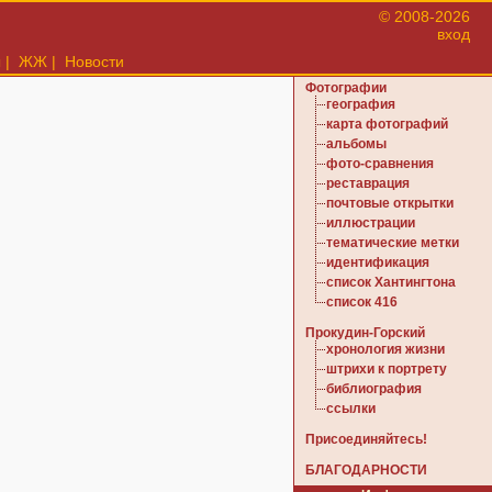
© 2008-2026
вход
ы
|
ЖЖ
|
Новости
Фотографии
география
карта фотографий
альбомы
фото-сравнения
реставрация
почтовые открытки
иллюстрации
тематические метки
идентификация
список Хантингтона
список 416
Прокудин-Горский
хронология жизни
штрихи к портрету
библиография
ссылки
Присоединяйтесь!
БЛАГОДАРНОСТИ