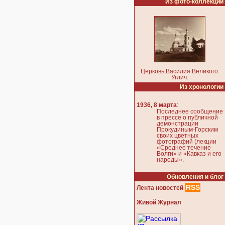
Из фото-коллекции
Церковь Василия Великого.
Углич.
Из хронологии
:
1936, 8 марта
Последнее сообщение
в прессе о публичной
демонстрации
Прокудиным-Горским
своих цветных
фотографий (лекции
«Среднее течение
Волги» и «Кавказ и его
народы».
Обновления и блог
RSS
Лента новостей
Живой Журнал