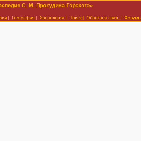
следие С. М. Прокудина-Горского»
фии
|
География
|
Хронология
|
Поиск
|
Обратная связь
|
Форум