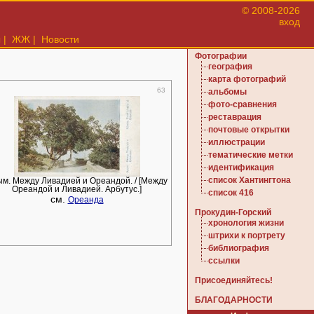
© 2008-2026
вход
ы
|
ЖЖ
|
Новости
Фотографии
география
карта фотографий
63
альбомы
фото-сравнения
реставрация
почтовые открытки
иллюстрации
тематические метки
идентификация
список Хантингтона
м. Между Ливадией и Ореандой. / [Между
Ореандой и Ливадией. Арбутус.]
список 416
см.
Ореанда
Прокудин-Горский
хронология жизни
штрихи к портрету
библиография
ссылки
Присоединяйтесь!
БЛАГОДАРНОСТИ