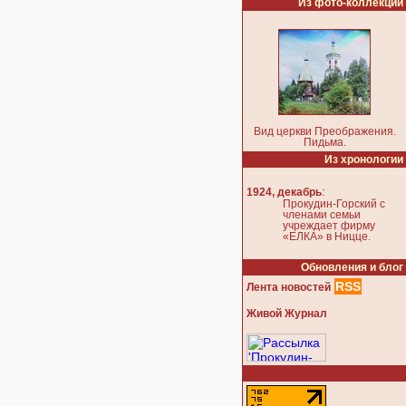
Из фото-коллекции
Вид церкви Преображения.
Пидьма.
Из хронологии
:
1924, декабрь
Прокудин-Горский с
членами семьи
учреждает фирму
«ЕЛКА» в Ницце.
Обновления и блог
RSS
Лента новостей
Живой Журнал