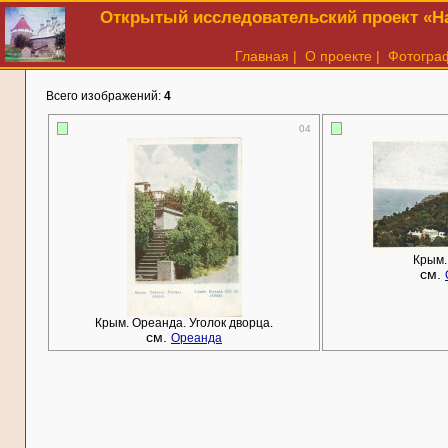
Открытый исследовательский проект «На
Главная
|
О проекте
|
Фотогра
Всего изображений:
4
04
Крым.
см.
Крым. Ореанда. Уголок дворца.
см.
Ореанда