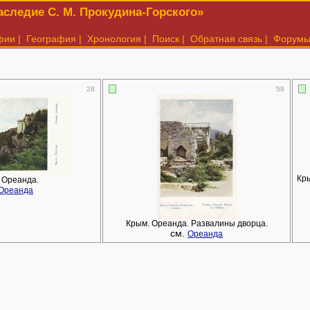
следие С. М. Прокудина-Горского»
фии
|
География
|
Хронология
|
Поиск
|
Обратная связь
|
Форум
28
58
Кры
 Ореанда.
Ореанда
Крым. Ореанда. Развалины дворца.
см.
Ореанда