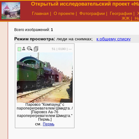
Открытый исследовательский проект «На
Главная
|
О проекте
|
Фотографии
|
География
|
ЖЖ
|
Н
Всего изображений:
1
Режим просмотра:
люди на снимках;
к общему списку
51 | 0190 | —
Паровоз "Компаунд" с
пароперегревателем Шмидта. /
[Паровоз Аа-76
пароперегревателем Шмидта."
Пермь.]
см.
Пермь