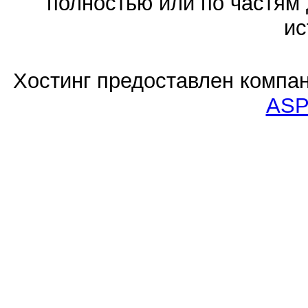
полностью или по частям 
ис
Хостинг предоставлен компа
ASP