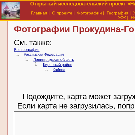
Открытый исследовательский проект «На
Главная
|
О проекте
|
Фотографии
|
География
|
ЖЖ
|
Н
Фотографии Прокудина-Гор
См. также:
Вся география
Российская Федерация
Ленинградская область
Кировский район
Кобона
Подождите, карта может загруж
Если карта не загрузилась, поп