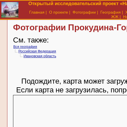
Открытый исследовательский проект «На
Главная
|
О проекте
|
Фотографии
|
География
|
ЖЖ
|
Н
Фотографии Прокудина-Гор
См. также:
Вся география
Российская Федерация
Ивановская область
Подождите, карта может загруж
Если карта не загрузилась, поп