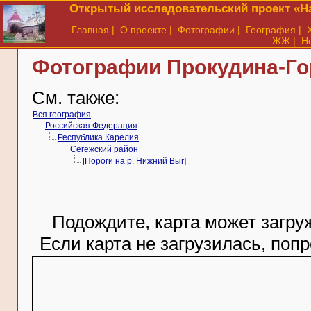
Открытый исследовательский проект «На
Главная
|
О проекте
|
Фотографии
|
География
|
ЖЖ
|
Н
Фотографии Прокудина-Гор
См. также:
Вся география
Российская Федерация
Республика Карелия
Сегежский район
[Пороги на р. Нижний Выг]
Подождите, карта может загруж
Если карта не загрузилась, поп