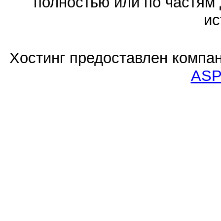
полностью или по частям 
ис
Хостинг предоставлен компа
ASP