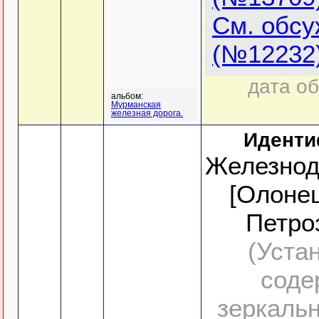
См. обс
(№12232
дата об
альбом:
Мурманская
железная дорога.
Иденти
Железнод
[Олонец
Петро
(Уста
соде
зеркальн