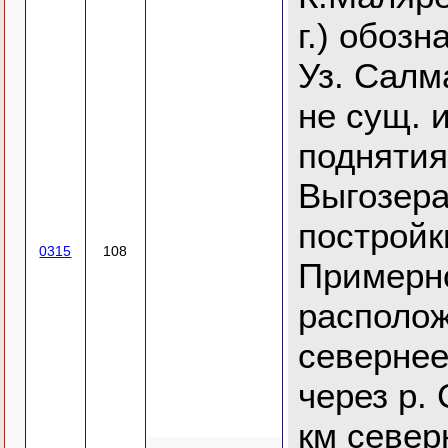
г.) обозн
Уз. Салма
не сущ. и
поднятия
Выгозера
постройк
0315
108
Примерн
располож
севернее
через р. 
км северн