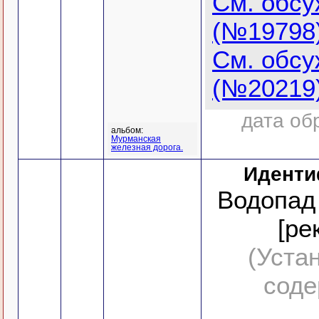
См. обс
(№19798
См. обс
(№20219
дата об
альбом:
Мурманская
железная дорога.
Иденти
Водопад 
[ре
(Уста
соде