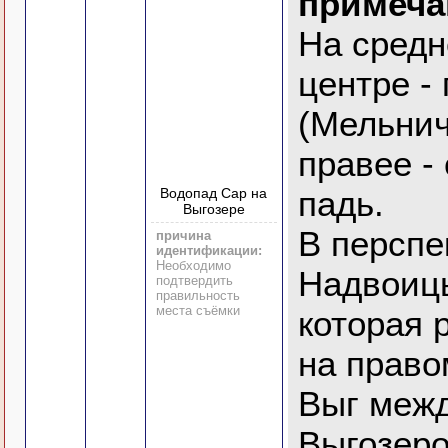
примеча
На средн
центре -
(Мельнич
правее -
падь.
Водопад Сар на
Выгозере
В перспе
причина
идентификации:
Необходимо
Надвоицы
подтвердить
правильность
места съёмки
которая 
на право
Выг межд
Выгозер