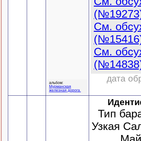
См. обс
(№19273
См. обс
(№15416
См. обс
(№14838
дата об
альбом:
Мурманская
железная дорога.
Иденти
Тип бара
Узкая Са
Май