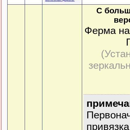
С боль
вер
Ферма на
(Уста
зеркальн
примеча
Первона
привязка