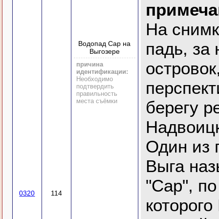
примеча
На сним
падь, за
Водопад Сар на
Выгозере
островок,
причина
идентификации:
Необходимо
перспект
подтвердить
правильность
места съёмки
берегу ре
Надвоицк
Один из 
Выга на
"Сар", п
0320
114
которого