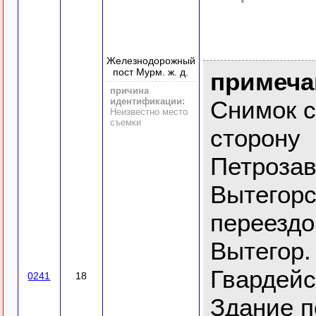
Железнодорожный
пост Мурм. ж. д.
примеча
причина
идентификации:
Снимок с
Неизвестно место
съемки
сторону
Петрозав
Вытегор
переездо
Вытегор.
Гвардейск
0241
18
Здание п