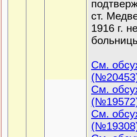
подтверж
ст. Медв
1916 г. н
больниц
См. обс
(№20453
См. обс
(№19572
См. обс
(№19308