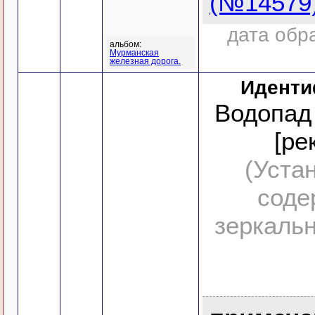
(№14579
дата обр
альбом:
Мурманская
железная дорога.
Иденти
Водопад 
[ре
(Уста
соде
зеркальн