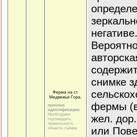
определе
зеркальн
негативе
Вероятно
авторска
содержит
снимке з
сельскох
Ферма на ст.
Медвежья Гора.
фермы (
причина
идентификации:
Необходимо
жел. дор.
подтвердить
правильность
или Пове
объекта съёмки