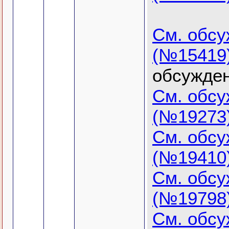
См. обс
(№15419
обсужден
См. обс
(№19273
См. обс
(№19410
См. обс
(№19798
См. обс