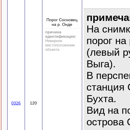
примеча
Порог Сосновец
на р. Онде
На снимк
причина
идентификации:
порог на
Неверное
местоположение
(левый р
объекта.
Выга).
В перспе
станция 
Бухта.
0326
120
Вид на п
острова 