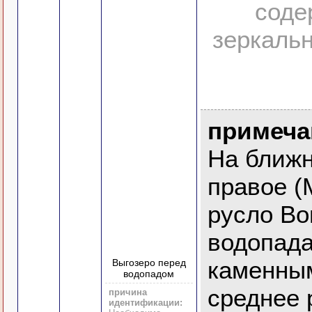
соде
зеркальн
примеча
На ближ
правое (
русло Во
водопада
каменным
Выгозеро перед
водопадом
среднее 
причина
идентификации: