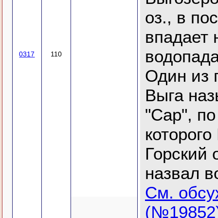
оз., в по
впадает 
водопада
0317
110
Один из 
Выга на
"Сар", п
которого
Горский 
назвал в
См. обс
(№19852