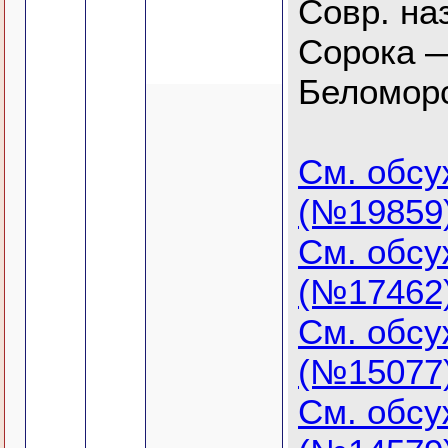
Совр. на
Сорока —
Беломорс
См. обс
(№19859
См. обс
(№17462
См. обс
(№15077
См. обс