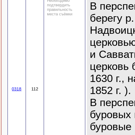
Необходимо
В перспе
подтвердить
правильность
места съёмки
берегу р.
Надвоицк
церковью
и Савват
церковь 
1630 г., 
1852 г. ).
0318
112
В перспе
буровых 
буровые