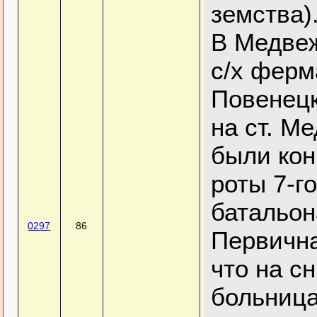
земства)
В Медвеж
с/х ферм
Повенецк
на ст. Ме
были ко
роты 7-г
батальон
0297
86
Первична
что на с
больница