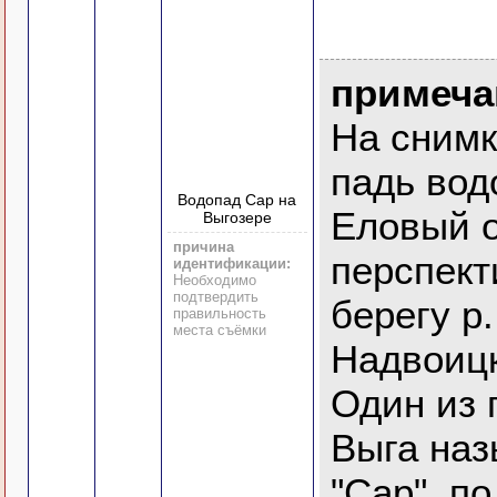
примеча
На сним
падь вод
Водопад Сар на
Еловый о
Выгозере
причина
перспект
идентификации:
Необходимо
подтвердить
берегу р.
правильность
места съёмки
Надвоицк
Один из 
Выга на
"Сар", п