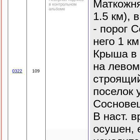
Маткожня
в контрольном
альбоме
1.5 км), 
- порог 
него 1 км
Крыша в 
на левом
0322
109
строящи
поселок 
Сосновец
В наст. 
осушен, 