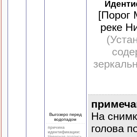
Иденти
[Порог 
реке Н
(Уста
соде
зеркальн
примеча
На снимк
Выгозеро перед
водопадом
голова п
причина
идентификации:
Неверная подпись