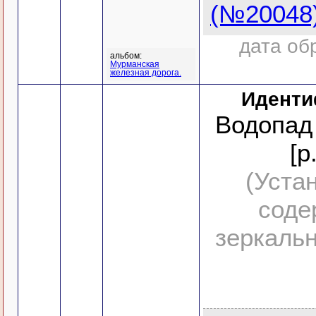
(№20048
дата об
альбом:
Мурманская
железная дорога.
Иденти
Водопад 
[р
(Уста
соде
зеркальн