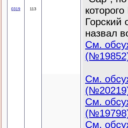
которого
0319
113
Горский 
назвал в
См. обс
(№19852
См. обс
(№20219
См. обс
(№19798
См. обс