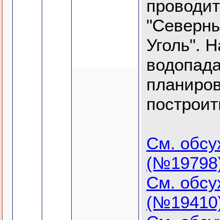
проводи
"Северн
Уголь". 
водопада
планиро
построит
См. обс
(№19798
См. обс
(№19410