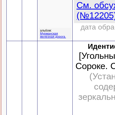
См. обс
(№12205
дата обра
альбом:
Мурманская
железная дорога.
Иденти
[Угольны
Сороке. 
(Уста
соде
зеркальн