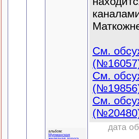
находитс
каналам
Маткожн
См. обс
(№16057
См. обс
(№19856
См. обс
(№20480
дата об
альбом:
Мурманская
железная дорога.