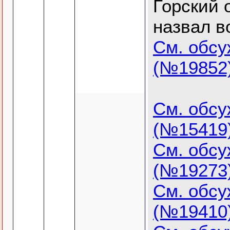
Горский 
назвал в
См. обс
(№19852
См. обс
(№15419
См. обс
(№19273
См. обс
(№19410