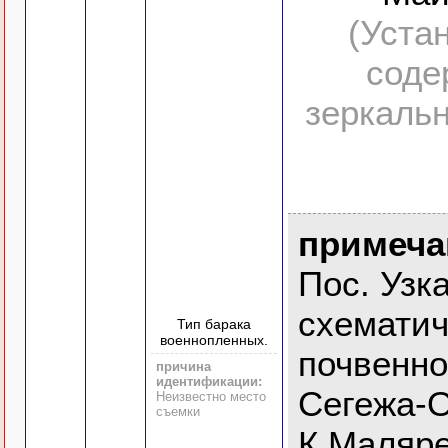
(Уста
соде
зеркальн
примеча
Пос. Узк
схемати
Тип барака
военнопленных.
почвенно
причина
идентификации:
Сегежа-О
Неизвестно место
съемки
К.Маляре