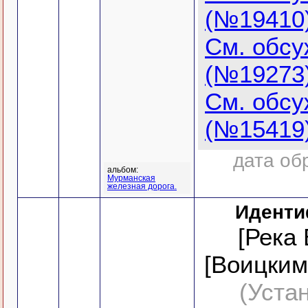
(№19410
См. обс
(№19273
См. обс
(№15419
дата об
альбом:
Мурманская
железная дорога.
Иденти
[Река 
[Воицким
(Уста