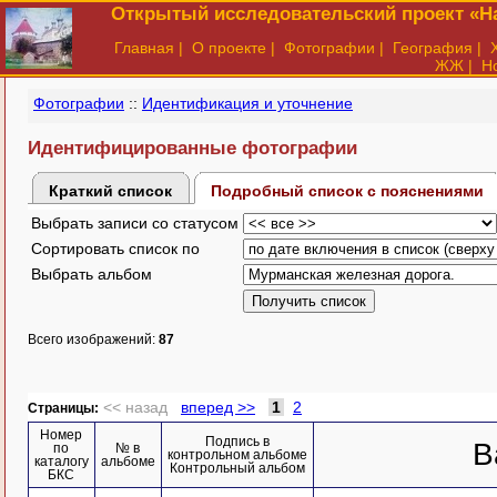
Открытый исследовательский проект «На
Главная
|
О проекте
|
Фотографии
|
География
|
ЖЖ
|
Н
Фотографии
::
Идентификация и уточнение
Идентифицированные фотографии
Краткий список
Подробный список с пояснениями
Выбрать записи со статусом
Сортировать список по
Выбрать альбом
Всего изображений:
87
<< назад
вперед >>
1
2
Cтраницы:
Номер
Подпись в
В
по
№ в
контрольном альбоме
каталогу
альбоме
Контрольный альбом
БКС