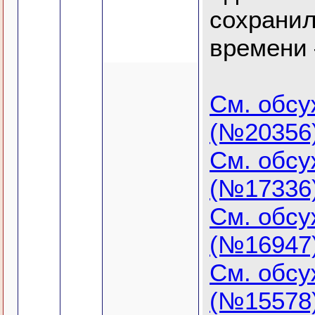
сохранил
времени 
См. обс
(№20356
См. обс
(№17336
См. обс
(№16947
См. обс
(№15578